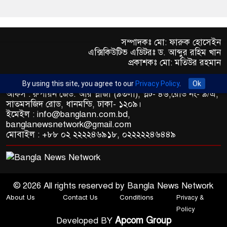
সম্পাদকঃ মো: ফারুক হোসেইন
এক্সিকিউটিভ এডিটরঃ ড. আব্দুর রহিম খান
প্রকাশকঃ মো: মতিউর রহমান
By using this site, you agree to our
Privacy Policy
.
Ok
অফিস : রুপায়ন জেড. আর প্লাজা (৯তলা), প্লট- ৪৬,রোড নং- ৯/এ,
সাতমসজিদ রোড, ধানমন্ডি, ঢাকা- ১২০৯।
ইমেইল : info@banglann.com.bd,
banglanewsnetwork@gmail.com
মোবাইল : +৮৮ ০২ ২২২২৪৬৯১৮, ০২২২২২৪৬৪৪৯
© 2026 All rights reserved by Bangla News Network
About Us
Contact Us
Conditions
Privacy &
Policy
Apcom Group
Developed BY