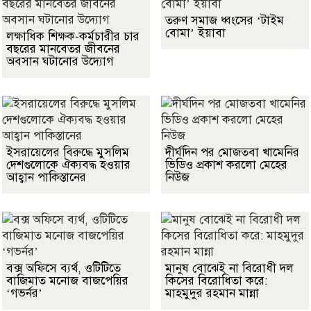
তরুণ সমাজ ধ্বংসের ‘টাইম
বোমা’ ইয়াবা
লক্ষাধিক শিক্ষক-কর্মচারীর চার
বছরের মানবেতর জীবনের
অবসান ঘটানোর উদ্যোগ
ইসরায়েলের বিরুদ্ধে মুসলিম
দীর্ঘদিন পর মোজতবা খামেনির
দেশগুলোকে ঐক্যবদ্ধ হওয়ার
ভিডিও প্রকাশ করলো মেহের
আহ্বান পাকিস্তানের
নিউজ
বক্স অফিসে ব্যর্থ, ওটিটিতে
মানুষ বোঝেই না বিরোধী দল
বাজিমাত মনোজ বাজপেয়ির
কিসের বিরোধিতা করে:
‘গভর্নর’
মাহমুদুর রহমান মান্না