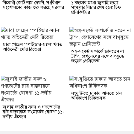
বিরোধী জোট নাম দেয়নি, সংবিধান
১ বছরের মধ্যে জুলাই হত্যা
সংশোধনের কাজ শুরু করছে সরকার
মামলার বিচার শেষ হবে: চিফ
প্রসিকিউটর
মারা গেছেন ‘স্পাইডার-ম্যান’ খ্যাত
অভিনেত্রী মেরি রিভেরা
অস্ত্র-সংকট সম্পর্কে জানতেন না
ট্রাম্প, হেগসেথের সঙ্গে বাগ্‌যুদ্ধে
জড়ান প্রেসিডেন্ট
সংযুক্তিতে ঢাকায় আসতে চান
অধিকাংশ চিকিত্সক
জুলাই জাতীয় সনদ ও গণভোটের
রায় বাস্তবায়নে লংমার্চের ঘোষণা ১১-
দলীয় ঐক্যের