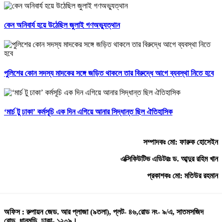
কেন অনিবার্য হয়ে উঠেছিল জুলাই গণঅভ্যুত্থান
পুলিশের কোন সদস্য মাদকের সঙ্গে জড়িত থাকলে তার বিরুদ্ধে আগে ব্যবস্থা নিতে হবে
‘মার্চ টু ঢাকা’ কর্মসূচি এক দিন এগিয়ে আনার সিদ্ধান্ত ছিল ঐতিহাসিক
সম্পাদকঃ মো: ফারুক হোসেইন
এক্সিকিউটিভ এডিটরঃ ড. আব্দুর রহিম খান
প্রকাশকঃ মো: মতিউর রহমান
অফিস : রুপায়ন জেড. আর প্লাজা (৯তলা), প্লট- ৪৬,রোড নং- ৯/এ, সাতমসজিদ
রোড, ধানমন্ডি, ঢাকা- ১২০৯।