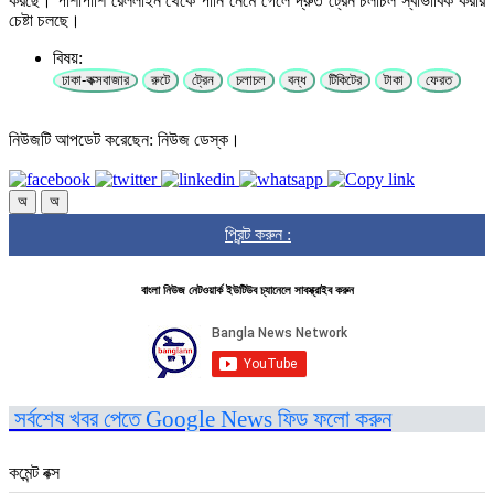
করছে। পাশাপাশি রেললাইন থেকে পানি নেমে গেলে দ্রুত ট্রেন চলাচল স্বাভাবিক করার
চেষ্টা চলছে।
বিষয়:
ঢাকা-কক্সবাজার
রুটে
ট্রেন
চলাচল
বন্ধ
টিকিটের
টাকা
ফেরত
নিউজটি আপডেট করেছেন: নিউজ ডেস্ক।
অ
অ
প্রিন্ট করুন :
বাংলা নিউজ নেটওয়ার্ক ইউটিউব চ্যানেলে সাবস্ক্রাইব করুন
সর্বশেষ খবর পেতে Google News ফিড ফলো করুন
কমেন্ট বক্স