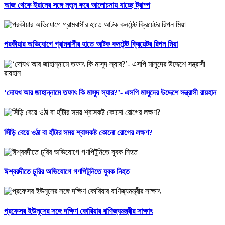
আজ থেকে ইরানের সঙ্গে নতুন করে আলোচনায় যাচ্ছে ট্রাম্প
পরকীয়ার অভিযোগে গ্রামবাসীর হাতে আটক কনটেন্ট ক্রিয়েটর রিপন মিয়া
‘দোযখ আর জাহান্নামে তফাৎ কি মাসুদ স্যার?’- এসপি মাসুদের উদ্দেশে সন্ত্রাসী রায়হান
সিঁড়ি বেয়ে ওঠা বা হাঁটার সময় শ্বাসকষ্ট কোনো রোগের লক্ষণ?
ঈশ্বরদীতে চুরির অভিযোগে গণপিটুনিতে যুবক নিহত
প্রফেসর ইউনূসের সঙ্গে দক্ষিণ কোরিয়ার বাণিজ্যমন্ত্রীর সাক্ষাৎ