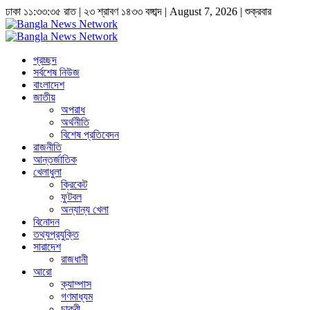
ঢাকা
১১:৩৩:৩৫ রাত
|
২৩ শ্রাবণ ১৪৩৩ বঙ্গাব্দ | August 7, 2026
|
শুক্রবার
প্রচ্ছদ
সর্বশেষ নিউজ
বাংলাদেশ
জাতীয়
অপরাধ
অর্থনীতি
বিশেষ প্রতিবেদন
রাজনীতি
আন্তর্জাতিক
খেলাধুলা
ক্রিকেট
ফুটবল
অন্যান্য খেলা
বিনোদন
তথ্যপ্রযুক্তি
সারাদেশ
রাজধানী
আরো
ক্যাম্পাস
গণমাধ্যম
চাকুরী