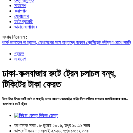
তথ্যপ্রযুক্তি
সারাদেশ
ক্যাম্পাস
যোগাযোগ
ফটোগ্যালারী
আমাদের পরিবার
সংবাদ শিরোনাম :
 জানতেন না ট্রাম্প, হেগসেথের সঙ্গে বাগ্‌যুদ্ধে জড়ান প্রেসিডেন্ট
নদীদূষণ রোধে সমন্বিত পদক্
প্রচ্ছদ
সারাদেশ
ঢাকা-কক্সবাজার রুটে ট্রেন চলাচল বন্ধ,
টিকিটের টাকা ফেরত
টানা তিন দিনের ভারী বর্ষণ ও পাহাড়ি ঢলের কারণে রেললাইন পানির নিচে তলিয়ে যাওয়ায় সাময়িকভাবে ঢাকা–
কক্সবাজার রুটে ট্রেন
নিউজ ডেস্ক
আপলোড সময় : ৮ জুলাই ২০২৬, দুপুর ১০:১২ সময়
আপডেট সময় : ৮ জুলাই ২০২৬, দুপুর ১০:১২ সময়