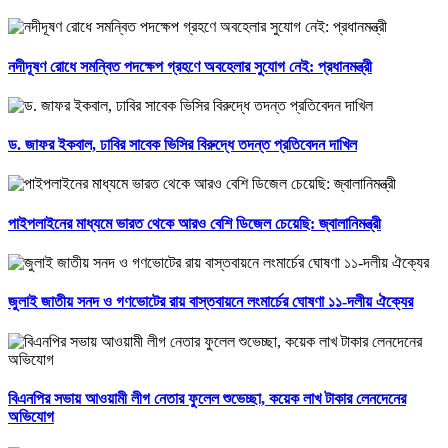
নদীদূষণ রোধে সমন্বিত পদক্ষেপ গ্রহণে অবহেলার সুযোগ নেই: প্রধানমন্ত্রী
ড. জাফর ইকবাল, ঢাবির সাবেক ভিসির বিরুদ্ধে তদন্ত প্রতিবেদন দাখিল
পাইপলাইনের মাধ্যমে ভারত থেকে আরও বেশি ডিজেল চেয়েছি: জ্বালানিমন্ত্রী
জুলাই জাতীয় সনদ ও গণভোটের রায় বাস্তবায়নে লংমার্চের ঘোষণা ১১-দলীয় ঐক্যের
বিএনপির সভায় আওয়ামী লীগ নেতার ফুলেল শুভেচ্ছা, কয়েক লাখ টাকার লেনদেনের
অভিযোগ