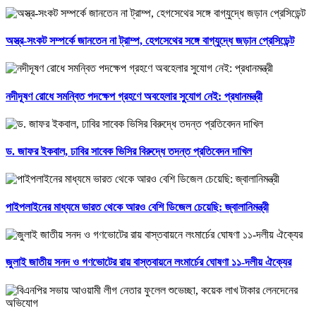
অস্ত্র-সংকট সম্পর্কে জানতেন না ট্রাম্প, হেগসেথের সঙ্গে বাগ্‌যুদ্ধে জড়ান প্রেসিডেন্ট
নদীদূষণ রোধে সমন্বিত পদক্ষেপ গ্রহণে অবহেলার সুযোগ নেই: প্রধানমন্ত্রী
ড. জাফর ইকবাল, ঢাবির সাবেক ভিসির বিরুদ্ধে তদন্ত প্রতিবেদন দাখিল
পাইপলাইনের মাধ্যমে ভারত থেকে আরও বেশি ডিজেল চেয়েছি: জ্বালানিমন্ত্রী
জুলাই জাতীয় সনদ ও গণভোটের রায় বাস্তবায়নে লংমার্চের ঘোষণা ১১-দলীয় ঐক্যের