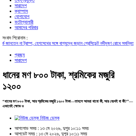
তথ্যপ্রযুক্তি
সারাদেশ
ক্যাম্পাস
যোগাযোগ
ফটোগ্যালারী
আমাদের পরিবার
সংবাদ শিরোনাম :
তেন না ট্রাম্প, হেগসেথের সঙ্গে বাগ্‌যুদ্ধে জড়ান প্রেসিডেন্ট
নদীদূষণ রোধে সমন্বিত পদক্ষেপ 
প্রচ্ছদ
সারাদেশ
ধানের মণ ৮০০ টাকা, শ্রমিকের মজুরি
১২০০
“ধানের মণ ৮০০ টাকা, আর শ্রমিকের মজুরি ১২০০ টাকা—তাহলে আমরা খাবো কী, আর বেচবই বা কী?”—
এভাবেই ক্ষোভ ও
নিউজ ডেস্ক
আপলোড সময় : ১৩ মে ২০২৬, দুপুর ১০:১১ সময়
আপডেট সময় : ১৩ মে ২০২৬, দুপুর ১০:১১ সময়