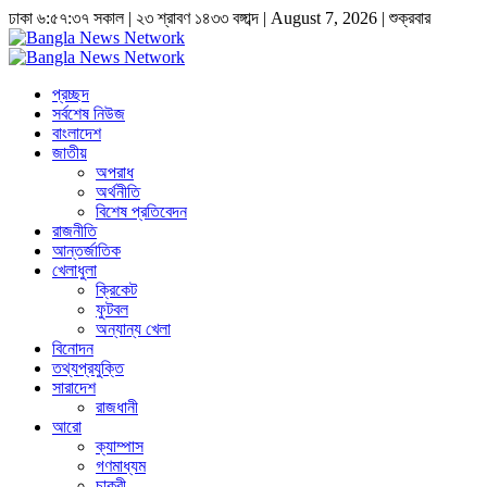
ঢাকা
৬:৫৭:৩৮ সকাল
|
২৩ শ্রাবণ ১৪৩৩ বঙ্গাব্দ | August 7, 2026
|
শুক্রবার
প্রচ্ছদ
সর্বশেষ নিউজ
বাংলাদেশ
জাতীয়
অপরাধ
অর্থনীতি
বিশেষ প্রতিবেদন
রাজনীতি
আন্তর্জাতিক
খেলাধুলা
ক্রিকেট
ফুটবল
অন্যান্য খেলা
বিনোদন
তথ্যপ্রযুক্তি
সারাদেশ
রাজধানী
আরো
ক্যাম্পাস
গণমাধ্যম
চাকুরী