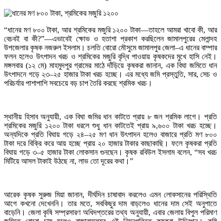
“ধানের মণ ৮০০ টাকা, আর শ্রমিকের মজুরি ১২০০ টাকা—তাহলে আমরা খাবো কী, আর
বেচবই বা কী?”—এভাবেই ক্ষোভ ও হতাশা প্রকাশ করছিলেন জামালপুরের মেলান্দহ
উপজেলার কৃষক নজরুল ইসলাম। চলতি বোরো মৌসুমে জামালপুর জেলা–এ ধানের বাম্পার
ফলন হলেও উৎপাদন খরচ ও শ্রমিকের মজুরি বৃদ্ধি পাওয়ায় কৃষকদের মুখে হাসি নেই।
মঙ্গলবার (১২ মে) মাহমুদপুর গ্রামের মাঠে দাঁড়িয়ে কৃষকরা জানান, এক বিঘা জমিতে ধান
উৎপাদনে গড়ে ২৩–২৫ হাজার টাকা খরচ হচ্ছে। এর মধ্যে জমি প্রস্তুতি, সার, সেচ ও
পরিচর্যার পাশাপাশি সবচেয়ে বড় চাপ তৈরি করছে শ্রমিক খরচ।
স্থানীয় হিসাব অনুযায়ী, এক বিঘা জমির ধান কাটতে প্রায় ৮ জন শ্রমিক লাগে। প্রতি
শ্রমিকের মজুরি ১২০০ টাকা ধরলে শুধু ধান কাটতেই প্রায় ৯,৬০০ টাকা খরচ হচ্ছে।
অন্যদিকে প্রতি বিঘায় গড়ে ২৪–২৫ মণ ধান উৎপাদন হলেও বাজারে প্রতি মণ ৮০০
টাকা দরে বিক্রি করে আয় হচ্ছে প্রায় ২০ হাজার টাকার কাছাকাছি। ফলে কৃষকরা প্রতি
বিঘায় গড়ে ৩–৫ হাজার টাকা লোকসান গুনছেন। কৃষক রবিউল ইসলাম বলেন, “সব খরচ
মিটিয়ে আসল টাকাই উঠছে না, লাভ তো দূরের কথা।”
আরেক কৃষক সুরুজ মিয়া জানান, দীর্ঘদিন চাষাবাদ করলেও এমন লোকসানের পরিস্থিতি
আগে কখনো দেখেননি। তার মতে, সবকিছুর দাম বাড়লেও ধানের দাম সেই অনুপাতে
বাড়েনি। জেলা কৃষি সম্প্রসারণ অধিদপ্তরের তথ্য অনুযায়ী, এবার জেলায় বিপুল পরিমাণ