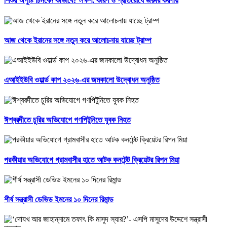
শিশুর অপুষ্টি চিনবেন কীভাবে? লক্ষণ, কারণ ও প্রতিরোধে জরুরি করণীয়
আজ থেকে ইরানের সঙ্গে নতুন করে আলোচনায় যাচ্ছে ট্রাম্প
এআইইউবি ওয়ার্ল্ড কাপ ২০২৬-এর জমকালো উদ্বোধন অনুষ্ঠিত
ঈশ্বরদীতে চুরির অভিযোগে গণপিটুনিতে যুবক নিহত
পরকীয়ার অভিযোগে গ্রামবাসীর হাতে আটক কনটেন্ট ক্রিয়েটর রিপন মিয়া
শীর্ষ সন্ত্রাসী ডেভিড ইমনের ১০ দিনের রিমান্ড