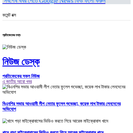
সর্বশেষ খবর পেতে Google News ফিড ফলো করুন
কমেন্ট বক্স
প্রতিবেদকের তথ্য
নিউজ ডেস্ক
প্রতিবেদকের সকল নিউজ
এ জাতীয় আরো খবর
বিএনপির সভায় আওয়ামী লীগ নেতার ফুলেল শুভেচ্ছা, কয়েক লাখ টাকার লেনদেনের
অভিযোগ
খাদে পড়া মাইক্রোবাসের ভিডিও করতে গিয়ে আরেক মাইক্রোবাস খাদে