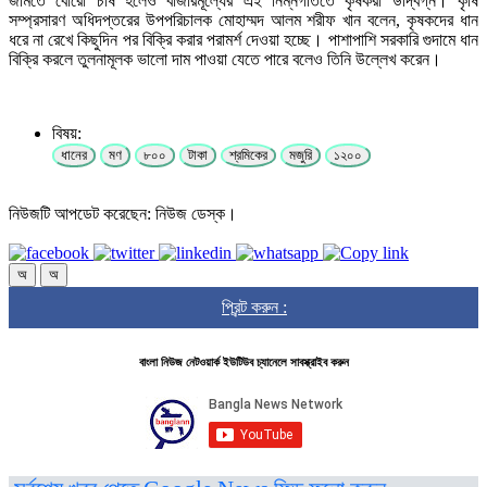
জমিতে বোরো চাষ হলেও বাজারমূল্যের এই নিম্নগতিতে কৃষকরা উদ্বিগ্ন। কৃষি
সম্প্রসারণ অধিদপ্তরের উপপরিচালক মোহাম্মদ আলম শরীফ খান বলেন, কৃষকদের ধান
ধরে না রেখে কিছুদিন পর বিক্রি করার পরামর্শ দেওয়া হচ্ছে। পাশাপাশি সরকারি গুদামে ধান
বিক্রি করলে তুলনামূলক ভালো দাম পাওয়া যেতে পারে বলেও তিনি উল্লেখ করেন।
বিষয়:
ধানের
মণ
৮০০
টাকা
শ্রমিকের
মজুরি
১২০০
নিউজটি আপডেট করেছেন: নিউজ ডেস্ক।
অ
অ
প্রিন্ট করুন :
বাংলা নিউজ নেটওয়ার্ক ইউটিউব চ্যানেলে সাবস্ক্রাইব করুন