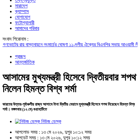
তথ্যপ্রযুক্তি
সারাদেশ
ক্যাম্পাস
যোগাযোগ
ফটোগ্যালারী
আমাদের পরিবার
সংবাদ শিরোনাম :
ের রায় বাস্তবায়নে লংমার্চের ঘোষণা ১১-দলীয় ঐক্যের
বিএনপির সভায় আওয়ামী লীগ নেতার
প্রচ্ছদ
আন্তর্জাতিক
আসামের মুখ্যমন্ত্রী হিসেবে দ্বিতীয়বার শপথ
নিলেন হিমন্ত বিশ্ব শর্মা
ভারতের উত্তর-পূর্বাঞ্চলীয় রাজ্য আসামে টানা দ্বিতীয় মেয়াদে মুখ্যমন্ত্রী হিসেবে শপথ নিয়েছেন হিমন্ত বিশ্ব
শর্মা। মঙ্গলবার (১২ মে) গুয়াহাটিতে
নিউজ ডেস্ক
আপলোড সময় : ১৩ মে ২০২৬, দুপুর ১০:১২ সময়
আপডেট সময় : ১৩ মে ২০২৬, দুপুর ১০:১২ সময়