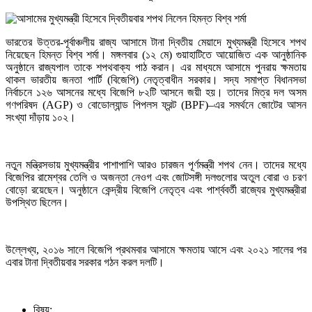
ভারতের উত্তর-পূর্বাঞ্চলীয় রাজ্য আসামে টানা দ্বিতীয় মেয়াদে মুখ্যমন্ত্রী হিসেবে শপথ
নিয়েছেন হিমন্ত বিশ্ব শর্মা। মঙ্গলবার (১২ মে) গুয়াহাটিতে আয়োজিত এক আনুষ্ঠানিক
অনুষ্ঠানে রাজ্যপাল তাকে শপথবাক্য পাঠ করান। এর মাধ্যমে আসামে পুনরায় ক্ষমতায়
থাকল ভারতীয় জনতা পার্টি (বিজেপি) নেতৃত্বাধীন সরকার। সদ্য সমাপ্ত বিধানসভা
নির্বাচনে ১২৬ আসনের মধ্যে বিজেপি ৮২টি আসনে জয়ী হয়। তাদের মিত্র দল অসম
গণপরিষদ (AGP) ও বোডোল্যান্ড পিপলস ফ্রন্ট (BPF)–এর সমর্থনে জোটের আসন
সংখ্যা দাঁড়ায় ১০২।
নতুন মন্ত্রিসভায় মুখ্যমন্ত্রীর পাশাপাশি আরও চারজন পূর্ণমন্ত্রী শপথ নেন। তাদের মধ্যে
বিজেপির রামেশ্বর তেলি ও অজন্তা নেওগ এবং জোটসঙ্গী দলগুলোর অতুল বোরা ও চরণ
বোড়ো রয়েছেন। অনুষ্ঠানে কেন্দ্রীয় বিজেপি নেতৃত্ব এবং পার্শ্ববর্তী রাজ্যের মুখ্যমন্ত্রীরা
উপস্থিত ছিলেন।
উল্লেখ্য, ২০১৬ সালে বিজেপি প্রথমবার আসামে ক্ষমতায় আসে এবং ২০২১ সালের পর
এবার টানা দ্বিতীয়বার সরকার গঠন করল দলটি।
বিষয়: