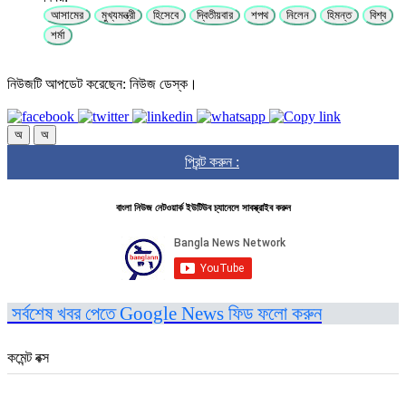
আসামের
মুখ্যমন্ত্রী
হিসেবে
দ্বিতীয়বার
শপথ
নিলেন
হিমন্ত
বিশ্ব
শর্মা
নিউজটি আপডেট করেছেন: নিউজ ডেস্ক।
অ
অ
প্রিন্ট করুন :
বাংলা নিউজ নেটওয়ার্ক ইউটিউব চ্যানেলে সাবস্ক্রাইব করুন
সর্বশেষ খবর পেতে Google News ফিড ফলো করুন
কমেন্ট বক্স