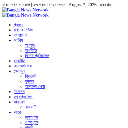
ঢাকা
৮:২১:১ সকাল
|
২৩ শ্রাবণ ১৪৩৩ বঙ্গাব্দ | August 7, 2026
|
শুক্রবার
প্রচ্ছদ
সর্বশেষ নিউজ
বাংলাদেশ
জাতীয়
অপরাধ
অর্থনীতি
বিশেষ প্রতিবেদন
রাজনীতি
আন্তর্জাতিক
খেলাধুলা
ক্রিকেট
ফুটবল
অন্যান্য খেলা
বিনোদন
তথ্যপ্রযুক্তি
সারাদেশ
রাজধানী
আরো
ক্যাম্পাস
গণমাধ্যম
চাকুরী