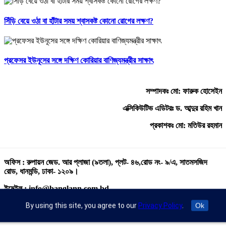
সিঁড়ি বেয়ে ওঠা বা হাঁটার সময় শ্বাসকষ্ট কোনো রোগের লক্ষণ?
প্রফেসর ইউনূসের সঙ্গে দক্ষিণ কোরিয়ার বাণিজ্যমন্ত্রীর সাক্ষাৎ
সম্পাদকঃ মো: ফারুক হোসেইন
এক্সিকিউটিভ এডিটরঃ ড. আব্দুর রহিম খান
প্রকাশকঃ মো: মতিউর রহমান
অফিস : রুপায়ন জেড. আর প্লাজা (৯তলা), প্লট- ৪৬,রোড নং- ৯/এ, সাতমসজিদ
রোড, ধানমন্ডি, ঢাকা- ১২০৯।
ইমেইল : info@banglann.com.bd,
banglanewsnetwork@gmail.com
By using this site, you agree to our
Privacy Policy
.
Ok
মোবাইল : +৮৮ ০২ ২২২২৪৬৯১৮, ০২২২২২৪৬৪৪৯