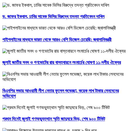
ড. জাফর ইকবাল, ঢাবির সাবেক ভিসির বিরুদ্ধে তদন্ত প্রতিবেদন দাখিল
পাইপলাইনের মাধ্যমে ভারত থেকে আরও বেশি ডিজেল চেয়েছি: জ্বালানিমন্ত্রী
জুলাই জাতীয় সনদ ও গণভোটের রায় বাস্তবায়নে লংমার্চের ঘোষণা ১১-দলীয় ঐক্যের
বিএনপির সভায় আওয়ামী লীগ নেতার ফুলেল শুভেচ্ছা, কয়েক লাখ টাকার লেনদেনের
অভিযোগ
প্রথম দিনেই জুলাই গণঅভ্যুত্থান স্মৃতি জাদুঘরে ভিড়, শেষ ৯০০ টিকিট