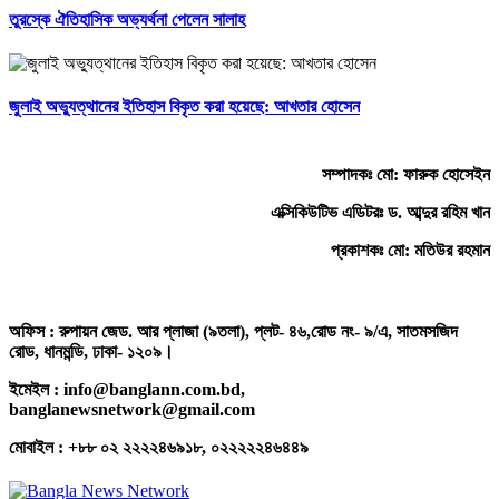
তুরস্কে ঐতিহাসিক অভ্যর্থনা পেলেন সালাহ
জুলাই অভ্যুত্থানের ইতিহাস বিকৃত করা হয়েছে: আখতার হোসেন
সম্পাদকঃ মো: ফারুক হোসেইন
এক্সিকিউটিভ এডিটরঃ ড. আব্দুর রহিম খান
প্রকাশকঃ মো: মতিউর রহমান
অফিস : রুপায়ন জেড. আর প্লাজা (৯তলা), প্লট- ৪৬,রোড নং- ৯/এ, সাতমসজিদ
রোড, ধানমন্ডি, ঢাকা- ১২০৯।
ইমেইল : info@banglann.com.bd,
banglanewsnetwork@gmail.com
মোবাইল : +৮৮ ০২ ২২২২৪৬৯১৮, ০২২২২২৪৬৪৪৯