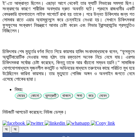
ই’-তে আক্রান্ত ছিলেন। এছাড়া আগে থেকেই তার ফ্যাটি লিভারের সমস্যা ছিল।
সংক্রমণের কারণে শারীরিক অবস্থার দ্রুত অবনতি ঘটে। প্রথমে রাজধানীর একটি
বেসরকারি হাসপাতালে লাইফ সাপোর্টে রাখা হয় তাকে। পরে উন্নত চিকিৎসার জন্য গত
সোমবার রাতে এয়ার অ্যাম্বুলেন্সে করে চেন্নাইয়ে নেওয়া হয়। সেখানে চিকিৎসকরা
ফুসফুসের সংক্রমণ নিয়ন্ত্রণে আনার চেষ্টা করেন এবং লিভার ট্রান্সপ্ল্যান্টের প্রস্তুতিও
নিচ্ছিলেন।
চিকিৎসার শেষ মুহূর্তের বর্ণনা দিতে গিয়ে কায়সার হামিদ সংবাদমাধ্যমকে বলেন, “ফুসফুসে
অ্যান্টিবায়োটিক দেওয়ার সময় হঠাৎ তার রক্তচাপ অনেক নিচে নেমে যায়। এরপর
চিকিৎসকরা সর্বোচ্চ চেষ্টা করেছেন, কিন্তু তাকে আর বাঁচানো সম্ভব হয়নি।” সামাজিক
যোগাযোগমাধ্যমে সৃজনশীল কনটেন্ট ও অভিনয়ের মাধ্যমে তরুণদের কাছে পরিচিত মুখ হয়ে
উঠেছিলেন কারিনা কায়সার। তার মৃত্যুতে শোবিজ অঙ্গন ও অনলাইন জগতে নেমে
এসেছে শোকের ছায়া।
বিষয়:
মেয়ের
কোনো
ভুলত্রুটি
থাকলে
ক্ষমা
করে
দেবেন
নিউজটি আপডেট করেছেন: নিউজ ডেস্ক।
অ
অ