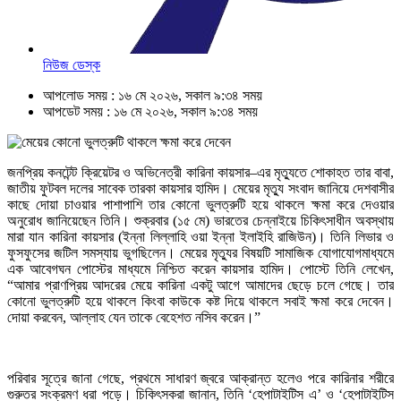
নিউজ ডেস্ক
আপলোড সময় : ১৬ মে ২০২৬, সকাল ৯:৩৪ সময়
আপডেট সময় : ১৬ মে ২০২৬, সকাল ৯:৩৪ সময়
জনপ্রিয় কনটেন্ট ক্রিয়েটর ও অভিনেত্রী কারিনা কায়সার–এর মৃত্যুতে শোকাহত তার বাবা,
জাতীয় ফুটবল দলের সাবেক তারকা কায়সার হামিদ। মেয়ের মৃত্যু সংবাদ জানিয়ে দেশবাসীর
কাছে দোয়া চাওয়ার পাশাপাশি তার কোনো ভুলত্রুটি হয়ে থাকলে ক্ষমা করে দেওয়ার
অনুরোধ জানিয়েছেন তিনি। শুক্রবার (১৫ মে) ভারতের চেন্নাইয়ে চিকিৎসাধীন অবস্থায়
মারা যান কারিনা কায়সার (ইন্না লিল্লাহি ওয়া ইন্না ইলাইহি রাজিউন)। তিনি লিভার ও
ফুসফুসের জটিল সমস্যায় ভুগছিলেন। মেয়ের মৃত্যুর বিষয়টি সামাজিক যোগাযোগমাধ্যমে
এক আবেগঘন পোস্টের মাধ্যমে নিশ্চিত করেন কায়সার হামিদ। পোস্টে তিনি লেখেন,
“আমার প্রাণপ্রিয় আদরের মেয়ে কারিনা একটু আগে আমাদের ছেড়ে চলে গেছে। তার
কোনো ভুলত্রুটি হয়ে থাকলে কিংবা কাউকে কষ্ট দিয়ে থাকলে সবাই ক্ষমা করে দেবেন।
দোয়া করবেন, আল্লাহ যেন তাকে বেহেশত নসিব করেন।”
পরিবার সূত্রে জানা গেছে, প্রথমে সাধারণ জ্বরে আক্রান্ত হলেও পরে কারিনার শরীরে
গুরুতর সংক্রমণ ধরা পড়ে। চিকিৎসকরা জানান, তিনি ‘হেপাটাইটিস এ’ ও ‘হেপাটাইটিস