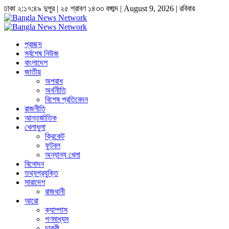
ঢাকা
২:১৭:৫০ দুপুর
|
২৫ শ্রাবণ ১৪৩৩ বঙ্গাব্দ | August 9, 2026
|
রবিবার
প্রচ্ছদ
সর্বশেষ নিউজ
বাংলাদেশ
জাতীয়
অপরাধ
অর্থনীতি
বিশেষ প্রতিবেদন
রাজনীতি
আন্তর্জাতিক
খেলাধুলা
ক্রিকেট
ফুটবল
অন্যান্য খেলা
বিনোদন
তথ্যপ্রযুক্তি
সারাদেশ
রাজধানী
আরো
ক্যাম্পাস
গণমাধ্যম
চাকুরী