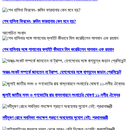
শেখ হাসিনা ফিরবেন- রুমিন ফারহানার কেন মনে হয়?
আলোচিত সংবাদ
শেখ হাসিনার সঙ্গে পালানোর ফ্লাইট কীভাবে মিস করেছিলেন সালমান এফ রহমান
অস্ত্র-সংকট সম্পর্কে জানতেন না ট্রাম্প, হেগসেথের সঙ্গে বাগ্‌যুদ্ধে জড়ান প্রেসিডেন্ট
জুলাই জাতীয় সনদ ও গণভোটের রায় বাস্তবায়নে লংমার্চের ঘোষণা ১১-দলীয় ঐক্যের
নদীদূষণ রোধে সমন্বিত পদক্ষেপ গ্রহণে অবহেলার সুযোগ নেই: প্রধানমন্ত্রী