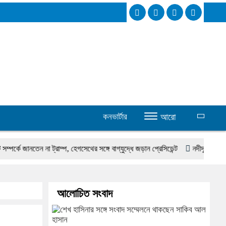
কনভার্টার
আরো
জানতেন না ট্রাম্প, হেগসেথের সঙ্গে বাগ্‌যুদ্ধে জড়ান প্রেসিডেন্ট
নদীদূষণ রোধে সমন্বিত 
আলোচিত সংবাদ