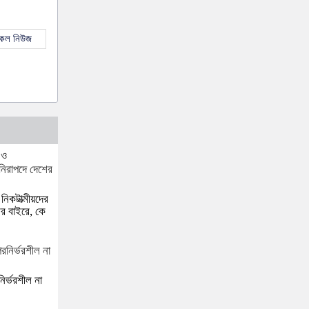
সকল নিউজ
নিকটাত্মীয়দের
র বাইরে, কে
র্ভরশীল না