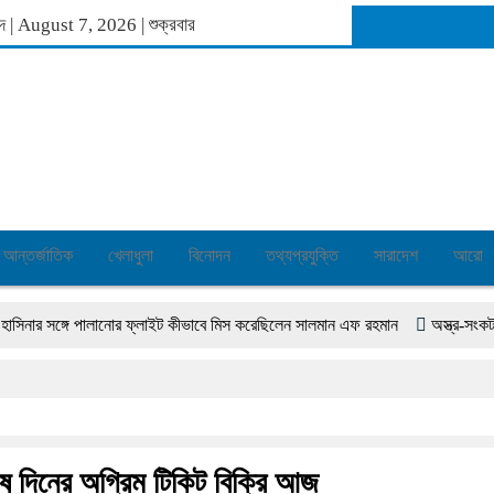
াব্দ | August 7, 2026
|
শুক্রবার
আন্তর্জাতিক
খেলাধুলা
বিনোদন
তথ্যপ্রযুক্তি
সারাদেশ
আরো
সঙ্গে পালানোর ফ্লাইট কীভাবে মিস করেছিলেন সালমান এফ রহমান
অস্ত্র-সংকট সম্পর্কে 
েষ দিনের অগ্রিম টিকিট বিক্রি আজ