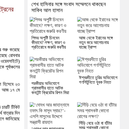
শেখ হাসিনার সঙ্গে সংবাদ সম্মেলনে থাকছেন
্রেনের
সাকিব আল হাসান
শিশুর অপুষ্টি চিনবেন
আজ থেকে ইরানের সঙ্গে
কীভাবে? লক্ষণ, কারণ ও
নতুন করে আলোচনায়
প্রতিরোধে জরুরি করণীয়
যাচ্ছে ট্রাম্প
 শুরু করেছে
হয়েছে রোববার
 ওয়েবসাইটে)
 পূর্বাঞ্চলের
ঈশ্বরদীতে চুরির অভিযোগে
গণপিটুনিতে যুবক নিহত
পরকীয়ার অভিযোগে
ংশ হিসেবে ২৩
গ্রামবাসীর হাতে আটক
ে। আজ ১৭ মে
কনটেন্ট ক্রিয়েটর রিপন মিয়া
 চারটি টিকিট
ে যাত্রার দিন
বলে জানিয়েছে
সিঁড়ি বেয়ে ওঠা বা হাঁটার
সময় শ্বাসকষ্ট কোনো
‘দোযখ আর জাহান্নামে