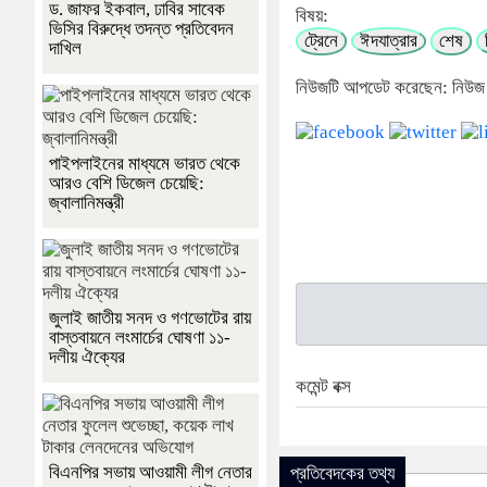
ড. জাফর ইকবাল, ঢাবির সাবেক
বিষয়:
ভিসির বিরুদ্ধে তদন্ত প্রতিবেদন
ট্রেনে
ঈদযাত্রার
শেষ
দাখিল
নিউজটি আপডেট করেছেন: নিউজ
পাইপলাইনের মাধ্যমে ভারত থেকে
আরও বেশি ডিজেল চেয়েছি:
জ্বালানিমন্ত্রী
জুলাই জাতীয় সনদ ও গণভোটের রায়
বাস্তবায়নে লংমার্চের ঘোষণা ১১-
দলীয় ঐক্যের
কমেন্ট বক্স
বিএনপির সভায় আওয়ামী লীগ নেতার
প্রতিবেদকের তথ্য