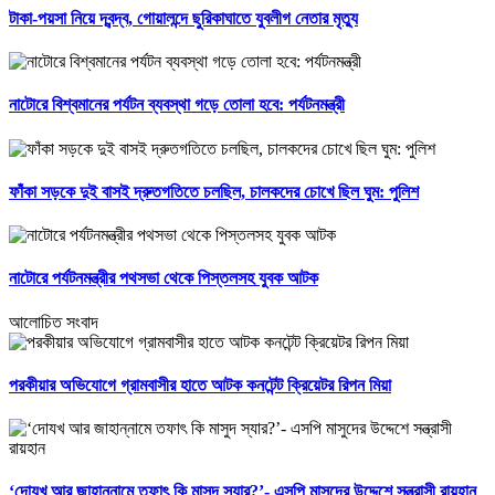
টাকা-পয়সা নিয়ে দ্বন্দ্ব, গোয়ালন্দে ছুরিকাঘাতে যুবলীগ নেতার মৃত্যু
নাটোরে বিশ্বমানের পর্যটন ব্যবস্থা গড়ে তোলা হবে: পর্যটনমন্ত্রী
ফাঁকা সড়কে দুই বাসই দ্রুতগতিতে চলছিল, চালকদের চোখে ছিল ঘুম: পুলিশ
নাটোরে পর্যটনমন্ত্রীর পথসভা থেকে পিস্তলসহ যুবক আটক
আলোচিত সংবাদ
পরকীয়ার অভিযোগে গ্রামবাসীর হাতে আটক কনটেন্ট ক্রিয়েটর রিপন মিয়া
‘দোযখ আর জাহান্নামে তফাৎ কি মাসুদ স্যার?’- এসপি মাসুদের উদ্দেশে সন্ত্রাসী রায়হান