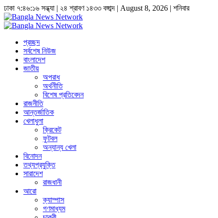
ঢাকা
৭:৪৬:১৭ সন্ধ্যা
|
২৪ শ্রাবণ ১৪৩৩ বঙ্গাব্দ | August 8, 2026
|
শনিবার
প্রচ্ছদ
সর্বশেষ নিউজ
বাংলাদেশ
জাতীয়
অপরাধ
অর্থনীতি
বিশেষ প্রতিবেদন
রাজনীতি
আন্তর্জাতিক
খেলাধুলা
ক্রিকেট
ফুটবল
অন্যান্য খেলা
বিনোদন
তথ্যপ্রযুক্তি
সারাদেশ
রাজধানী
আরো
ক্যাম্পাস
গণমাধ্যম
চাকুরী