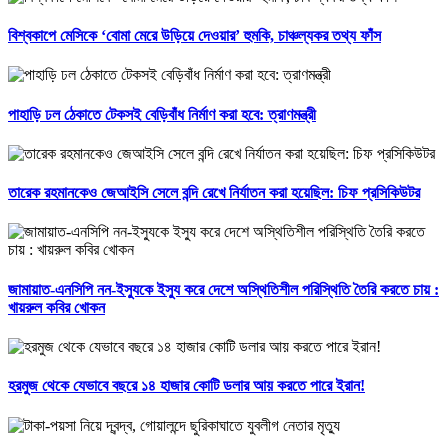
বিশ্বকাপে মেসিকে ‘বোমা মেরে উড়িয়ে দেওয়ার’ হুমকি, চাঞ্চল্যকর তথ্য ফাঁস
পাহাড়ি ঢল ঠেকাতে টেকসই বেড়িবাঁধ নির্মাণ করা হবে: ত্রাণমন্ত্রী
তারেক রহমানকেও জেআইসি সেলে বন্দি রেখে নির্যাতন করা হয়েছিল: চিফ প্রসিকিউটর
জামায়াত-এনসিপি নন-ইস্যুকে ইস্যু করে দেশে অস্থিতিশীল পরিস্থিতি তৈরি করতে চায় :
খায়রুল কবির খোকন
হরমুজ থেকে যেভাবে বছরে ১৪ হাজার কোটি ডলার আয় করতে পারে ইরান!