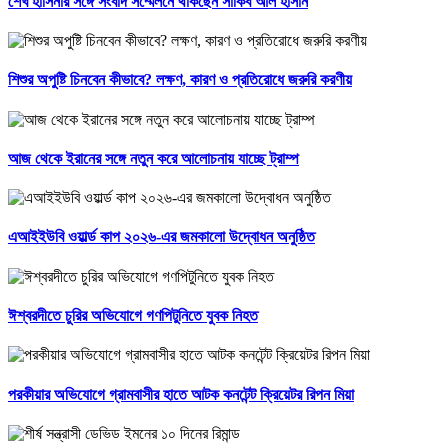
শেখ হাসিনার সঙ্গে সংবাদ সম্মেলনে থাকছেন সাকিব আল হাসান
শিশুর অপুষ্টি চিনবেন কীভাবে? লক্ষণ, কারণ ও প্রতিরোধে জরুরি করণীয়
আজ থেকে ইরানের সঙ্গে নতুন করে আলোচনায় যাচ্ছে ট্রাম্প
এআইইউবি ওয়ার্ল্ড কাপ ২০২৬-এর জমকালো উদ্বোধন অনুষ্ঠিত
ঈশ্বরদীতে চুরির অভিযোগে গণপিটুনিতে যুবক নিহত
পরকীয়ার অভিযোগে গ্রামবাসীর হাতে আটক কনটেন্ট ক্রিয়েটর রিপন মিয়া