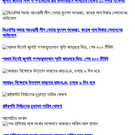
জুলাই জাতীয় সনদ ও গণভোটের রায় বাস্তবায়নে লংমার্চের ঘোষণা ১১-দলীয় ঐক্যের
বিএনপির সভায় আওয়ামী লীগ নেতার ফুলেল শুভেচ্ছা, কয়েক লাখ টাকার লেনদেনের
অভিযোগ
প্রথম দিনেই জুলাই গণঅভ্যুত্থান স্মৃতি জাদুঘরে ভিড়, শেষ ৯০০ টিকিট
আবারও বিক্ষোভে উত্তাল ভারতের ঝাড়খণ্ড, চলছে ৯ দিন ধরে
রাষ্ট্রপতি নির্বাচনের চূড়ান্ত তারিখ ঘোষণা
আলোচিত সংবাদ