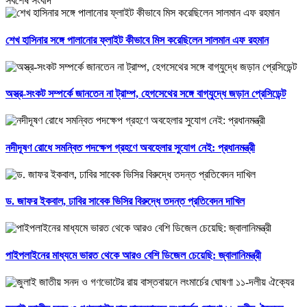
সর্বশেষ সংবাদ
শেখ হাসিনার সঙ্গে পালানোর ফ্লাইট কীভাবে মিস করেছিলেন সালমান এফ রহমান
অস্ত্র-সংকট সম্পর্কে জানতেন না ট্রাম্প, হেগসেথের সঙ্গে বাগ্‌যুদ্ধে জড়ান প্রেসিডেন্ট
নদীদূষণ রোধে সমন্বিত পদক্ষেপ গ্রহণে অবহেলার সুযোগ নেই: প্রধানমন্ত্রী
ড. জাফর ইকবাল, ঢাবির সাবেক ভিসির বিরুদ্ধে তদন্ত প্রতিবেদন দাখিল
পাইপলাইনের মাধ্যমে ভারত থেকে আরও বেশি ডিজেল চেয়েছি: জ্বালানিমন্ত্রী