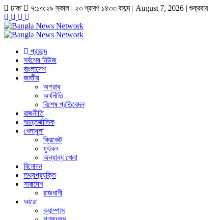
ঢাকা
৭:১৩:২৯ সকাল
|
২৩ শ্রাবণ ১৪৩৩ বঙ্গাব্দ | August 7, 2026
|
শুক্রবার
প্রচ্ছদ
সর্বশেষ নিউজ
বাংলাদেশ
জাতীয়
অপরাধ
অর্থনীতি
বিশেষ প্রতিবেদন
রাজনীতি
আন্তর্জাতিক
খেলাধুলা
ক্রিকেট
ফুটবল
অন্যান্য খেলা
বিনোদন
তথ্যপ্রযুক্তি
সারাদেশ
রাজধানী
আরো
ক্যাম্পাস
গণমাধ্যম