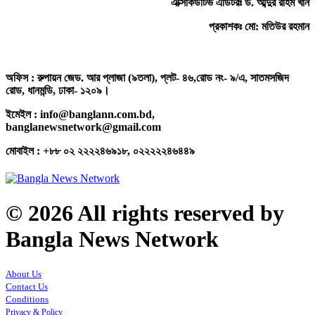
এক্সিকিউটিভ এডিটরঃ ড. আব্দুর রহিম খান
প্রকাশকঃ মো: মতিউর রহমান
অফিস : রুপায়ন জেড. আর প্লাজা (৯তলা), প্লট- ৪৬,রোড নং- ৯/এ, সাতমসজিদ
রোড, ধানমন্ডি, ঢাকা- ১২০৯।
ইমেইল : info@banglann.com.bd,
banglanewsnetwork@gmail.com
মোবাইল : +৮৮ ০২ ২২২২৪৬৯১৮, ০২২২২২৪৬৪৪৯
© 2026 All rights reserved by
Bangla News Network
About Us
Contact Us
Conditions
Privacy & Policy