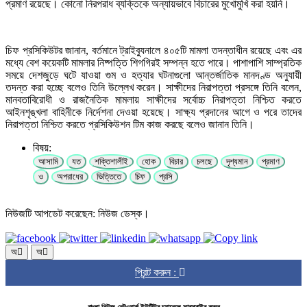
প্রমাণ রয়েছে। কোনো নিরপরাধ ব্যক্তিকে অন্যায়ভাবে বিচারের মুখোমুখি করা হয়নি।
চিফ প্রসিকিউটর জানান, বর্তমানে ট্রাইব্যুনালে ৪০৫টি মামলা তদন্তাধীন রয়েছে এবং এর
মধ্যে বেশ কয়েকটি মামলার নিষ্পত্তি শিগগিরই সম্পন্ন হতে পারে। পাশাপাশি সাম্প্রতিক
সময়ে দেশজুড়ে ঘটে যাওয়া গুম ও হত্যার ঘটনাগুলো আন্তর্জাতিক মানদণ্ড অনুযায়ী
তদন্ত করা হচ্ছে বলেও তিনি উল্লেখ করেন। সাক্ষীদের নিরাপত্তা প্রসঙ্গে তিনি বলেন,
মানবতাবিরোধী ও রাজনৈতিক মামলায় সাক্ষীদের সর্বোচ্চ নিরাপত্তা নিশ্চিত করতে
আইনশৃঙ্খলা বাহিনীকে নির্দেশনা দেওয়া হয়েছে। সাক্ষ্য প্রদানের আগে ও পরে তাদের
নিরাপত্তা নিশ্চিত করতে প্রসিকিউশন টিম কাজ করছে বলেও জানান তিনি।
বিষয়:
আসামি
যত
শক্তিশালীই
হোক
বিচার
চলছে
দৃশ্যমান
প্রমাণ
ও
অপরাধের
ভিত্তিতে
চিফ
প্রসি
নিউজটি আপডেট করেছেন: নিউজ ডেস্ক।
অ
অ
প্রিন্ট করুন :
বাংলা নিউজ নেটওয়ার্ক ইউটিউব চ্যানেলে সাবস্ক্রাইব করুন