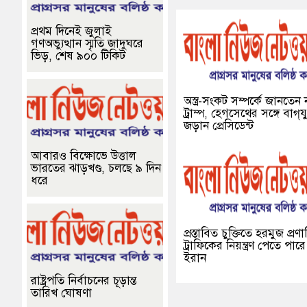
প্রথম দিনেই জুলাই
গণঅভ্যুত্থান স্মৃতি জাদুঘরে
ভিড়, শেষ ৯০০ টিকিট
অস্ত্র-সংকট সম্পর্কে জানতেন 
ট্রাম্প, হেগসেথের সঙ্গে বাগ্‌যু
জড়ান প্রেসিডেন্ট
আবারও বিক্ষোভে উত্তাল
ভারতের ঝাড়খণ্ড, চলছে ৯ দিন
ধরে
প্রস্তাবিত চুক্তিতে হরমুজ প্রণ
ট্রাফিকের নিয়ন্ত্রণ পেতে পারে
ইরান
রাষ্ট্রপতি নির্বাচনের চূড়ান্ত
তারিখ ঘোষণা