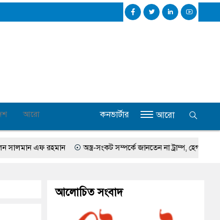
কনভার্টার
েশ
আরো
আরো
মান এফ রহমান
অস্ত্র-সংকট সম্পর্কে জানতেন না ট্রাম্প, হেগসেথের সঙ্গে বাগ্‌
আলোচিত সংবাদ