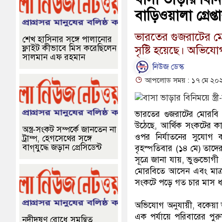
বাড়িওয়ালা গ্রেপ্ত
ভারতের গুজরাটের মোর
শেখ হাসিনার সঙ্গে পালানোর
ফ্লাইট কীভাবে মিস করেছিলেন
সৃষ্টি হয়েছে। অভিয
সালমান এফ রহমান
নিউজ ডেস্ক
আপলোড সময় : ১৭ মে ২০২৬
ভারতের গুজরাটের মোরবি জে
উঠেছে, আর্থিক সংকটের কারণ
অস্ত্র-সংকট সম্পর্কে জানতেন না
ওপর নির্যাতনের সুযোগ ক
ট্রাম্প, হেগসেথের সঙ্গে
বাগ্‌যুদ্ধে জড়ান প্রেসিডেন্ট
বৃহস্পতিবার (১৪ মে) তাদে
সূত্রে জানা যায়, ভুক্তভোগ
মোরবিতে আসেন এবং মাত্র 
সংকটে পড়ে গত চার মাস ধ
অভিযোগ অনুযায়ী, বকেয়া ভ
এক পর্যায়ে পরিবারের প
নদীদূষণ রোধে সমন্বিত