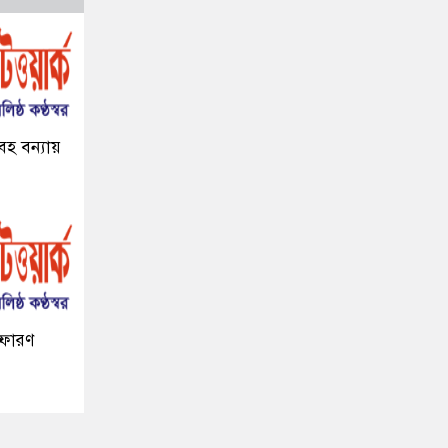
হ বন্যায়
্ফোরণ