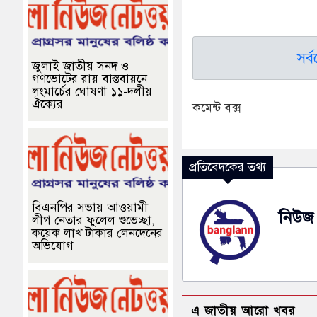
সর্
জুলাই জাতীয় সনদ ও
গণভোটের রায় বাস্তবায়নে
লংমার্চের ঘোষণা ১১-দলীয়
ঐক্যের
কমেন্ট বক্স
প্রতিবেদকের তথ্য
বিএনপির সভায় আওয়ামী
নিউজ 
লীগ নেতার ফুলেল শুভেচ্ছা,
কয়েক লাখ টাকার লেনদেনের
অভিযোগ
এ জাতীয় আরো খবর