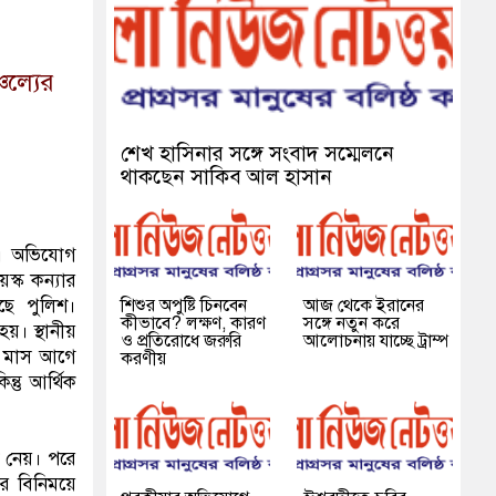
চল্যের
শেখ হাসিনার সঙ্গে সংবাদ সম্মেলনে
থাকছেন সাকিব আল হাসান
ছে। অভিযোগ
স্ক কন্যার
শিশুর অপুষ্টি চিনবেন
আজ থেকে ইরানের
ছে পুলিশ।
কীভাবে? লক্ষণ, কারণ
সঙ্গে নতুন করে
য়। স্থানীয়
ও প্রতিরোধে জরুরি
আলোচনায় যাচ্ছে ট্রাম্প
 ছয় মাস আগে
করণীয়
্তু আর্থিক
ড় নেয়। পরে
র বিনিময়ে