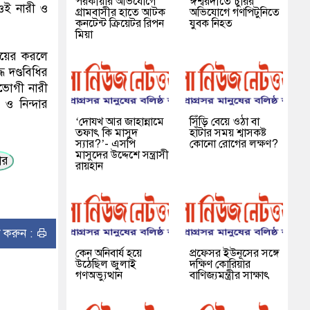
পরকীয়ার অভিযোগে
ঈশ্বরদীতে চুরির
 ওই নারী ও
গ্রামবাসীর হাতে আটক
অভিযোগে গণপিটুনিতে
কনটেন্ট ক্রিয়েটর রিপন
যুবক নিহত
মিয়া
ায়ের করলে
ে দণ্ডবিধির
তভোগী নারী
 ও নিন্দার
‘দোযখ আর জাহান্নামে
সিঁড়ি বেয়ে ওঠা বা
তফাৎ কি মাসুদ
হাঁটার সময় শ্বাসকষ্ট
স্যার?’- এসপি
কোনো রোগের লক্ষণ?
মাসুদের উদ্দেশে সন্ত্রাসী
তার
রায়হান
ন্ট করুন :
কেন অনিবার্য হয়ে
প্রফেসর ইউনূসের সঙ্গে
উঠেছিল জুলাই
দক্ষিণ কোরিয়ার
গণঅভ্যুত্থান
বাণিজ্যমন্ত্রীর সাক্ষাৎ