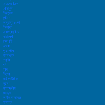
আন্তর্জাতিক
খেলাধুলা
ক্রিকেট
ফুটবল
অন্যান্য খেলা
বিনোদন
তথ্যপ্রযুক্তি
সারাদেশ
রাজধানী
আরো
ক্যাম্পাস
গণমাধ্যম
চাকুরী
ধর্ম
কৃষি
ফিচার
লাইফস্টাইল
ভ্রমণ
সম্পাদকীয়
স্বাস্থ্য
আইন আদালত
মতামত