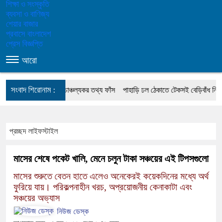
শিক্ষা ও সংস্কৃতি
ব্যবসা ও বাণিজ্য
শেয়ার বাজার
প্রবাসে বাংলাদেশ
প্রেস বিজ্ঞপ্তি
আরো
সংবাদ শিরোনাম :
দেওয়ার’ হুমকি, চাঞ্চল্যকর তথ্য ফাঁস
পাহাড়ি ঢল ঠেকাতে টেকসই বেড়িবাঁধ নির্মাণ করা হবে:
প্রচ্ছদ
লাইফস্টাইল
মাসের শেষে পকেট খালি, মেনে চলুন টাকা সঞ্চয়ের এই টিপসগুলো
মাসের শুরুতে বেতন হাতে এলেও অনেকেরই কয়েকদিনের মধ্যে অর্থ
ফুরিয়ে যায়। পরিকল্পনাহীন খরচ, অপ্রয়োজনীয় কেনাকাটা এবং
সঞ্চয়ের অভ্যাস
নিউজ ডেস্ক