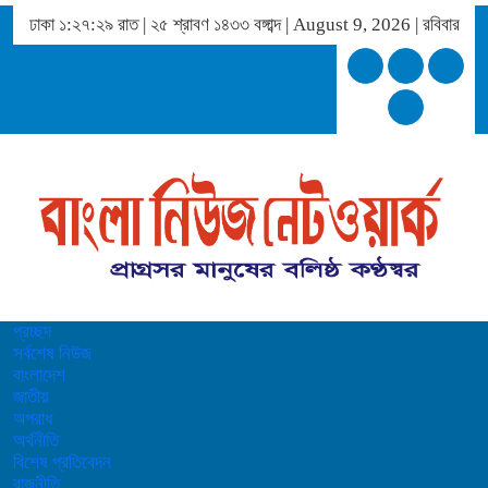
ঢাকা
১:২৭:২৯ রাত
|
২৫ শ্রাবণ ১৪৩৩ বঙ্গাব্দ | August 9, 2026
|
রবিবার
প্রচ্ছদ
সর্বশেষ নিউজ
বাংলাদেশ
জাতীয়
অপরাধ
অর্থনীতি
বিশেষ প্রতিবেদন
রাজনীতি