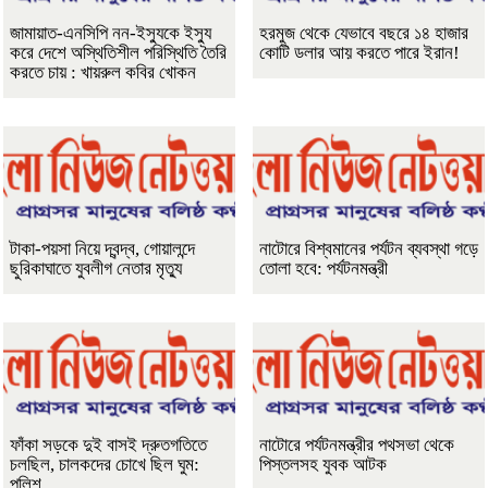
জামায়াত-এনসিপি নন-ইস্যুকে ইস্যু
হরমুজ থেকে যেভাবে বছরে ১৪ হাজার
করে দেশে অস্থিতিশীল পরিস্থিতি তৈরি
কোটি ডলার আয় করতে পারে ইরান!
করতে চায় : খায়রুল কবির খোকন
টাকা-পয়সা নিয়ে দ্বন্দ্ব, গোয়ালন্দে
নাটোরে বিশ্বমানের পর্যটন ব্যবস্থা গড়ে
ছুরিকাঘাতে যুবলীগ নেতার মৃত্যু
তোলা হবে: পর্যটনমন্ত্রী
ফাঁকা সড়কে দুই বাসই দ্রুতগতিতে
নাটোরে পর্যটনমন্ত্রীর পথসভা থেকে
চলছিল, চালকদের চোখে ছিল ঘুম:
পিস্তলসহ যুবক আটক
পুলিশ