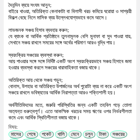
দৈনন্দিন ব্যয়ে সংযম আনুন;
বাইরে খাওয়া, অতিরিক্ত কেনাকাটা বা বিলাসী খরচ কমিয়ে ঘরোয়া ও সাশ্রয়ী
বিকল্প বেছে নিলে মাসিক ব্যয় উল্লেখযোগ্যভাবে কমে আসে।
লাভজনক সঞ্চয় হিসাব ব্যবহার করুন;
যে ব্যাংক বা আর্থিক প্রতিষ্ঠানে তুলনামূলক বেশি মুনাফা বা সুদ পাওয়া যায়,
সেখানে সঞ্চয় রাখলে সময়ের সঙ্গে অর্থের পরিমাণ আরও বৃদ্ধি পায়।
স্বয়ংক্রিয় সঞ্চয়ের ব্যবস্থা করুন;
আয় পাওয়ার সঙ্গে সঙ্গে নির্দিষ্ট একটি অংশ স্বয়ংক্রিয়ভাবে সঞ্চয় হিসাবে জমা
হওয়ার ব্যবস্থা করলে সঞ্চয়ের ধারাবাহিকতা বজায় থাকে।
অতিরিক্ত আয় থেকে সঞ্চয় গড়ুন;
বোনাস, উপহার বা অতিরিক্ত উপার্জনের অর্থ পুরোটা ব্যয় না করে একটি অংশ
সঞ্চয়ে রাখলে ভবিষ্যতের আর্থিক নিরাপত্তা আরও শক্তিশালী হয়।
অর্থনীতিবিদদের মতে, জরুরি পরিস্থিতির জন্য একটি তহবিল গড়ে তোলা
অত্যন্ত গুরুত্বপূর্ণ। এতে আকস্মিক খরচের সময় ঋণের ওপর নির্ভরশীলতা
কমে এবং আর্থিক স্থিতিশীলতা বজায় থাকে।
বিষয়:
মাসের
শেষে
পকেট
খালি
মেনে
চলুন
টাকা
সঞ্চয়ের