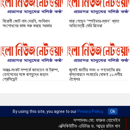
বিরোধী জোট নাম দেয়নি, সংবিধান
মারা গেছেন ‘স্পাইডার-ম্যান’ খ্যাত
সংশোধনের কাজ শুরু করছে সরকার
অভিনেত্রী মেরি রিভেরা
অস্ত্র-সংকট সম্পর্কে জানতেন না ট্রাম্প,
জুলাই জাতীয় সনদ ও গণভোটের রায়
হেগসেথের সঙ্গে বাগ্‌যুদ্ধে জড়ান
বাস্তবায়নে লংমার্চের ঘোষণা ১১-দলীয়
প্রেসিডেন্ট
ঐক্যের
By using this site, you agree to our
Privacy Policy
.
Ok
সম্পাদকঃ মো: ফারুক হোসেইন
এক্সিকিউটিভ এডিটরঃ ড. আব্দুর রহিম খান