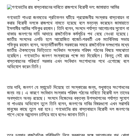
গণভোটে পাওয়া জনমতের প্রতিফলন ঘটিয়ে প্রয়োজনীয় সংস্কার বাস্তবায়ন না
করায় বিরোধী দলকে রাজপথে নামতে হয়েছে বলে মন্তব্য করেছেন জামায়াতে
ইসলামীর আমির শফিকুর রহমান। তিনি বলেন, সংসদে পর্যাপ্ত আলোচনার সুযোগ না
থাকায় জনগণের দাবি আদায়ে রাজনৈতিক কর্মসূচির পথ বেছে নেওয়া হয়েছে।
জাতীয় সংসদের এলডি হলে আয়োজিত বাজেট-পরবর্তী এক মতবিনিময় সভায়
শফিকুর রহমান বলেন, অন্তর্বর্তীকালীন সরকারের সময়ে রাজনৈতিক দলগুলোর মধ্যে
জাতীয় ঐকমত্যের ভিত্তিতে সংবিধান সংস্কার পরিষদ গঠনের বিষয়ে সমঝোতা
হয়েছিল। গণভোটেও জনগণ সংস্কারের পক্ষে মত দিয়েছিল। কিন্তু সেই রায়
বাস্তবায়নের পরিবর্তে সরকার এখন সংবিধান সংশোধনের পথে এগোচ্ছে বলে
অভিযোগ করেন তিনি।
তার দাবি, জনগণ যে ম্যান্ডেট দিয়েছে তা সংস্কারের জন্য, শুধুমাত্র সংশোধনের
জন্য নয়। এ কারণে সংবিধান সংস্কার পরিষদ গঠনের দাবিতে বিরোধী দল তাদের
অবস্থানে অনড় রয়েছে। সংসদে নিজেদের বক্তব্য উপস্থাপনের পর্যাপ্ত সুযোগ
না পাওয়ার অভিযোগ তুলে তিনি বলেন, জনগণের দাবির বিষয়গুলো এখন সরাসরি
মানুষের কাছে তুলে ধরা হবে। গণভোটের রায় বাস্তবায়নে বিরোধী দল জনগণের
পাশে থেকে আন্দোলন চালিয়ে যাবে বলেও জানান তিনি।
তবে চলমান রাজনৈতিক পরিস্থিতি নিয়ে সরকারের সঙ্গে আলোচনার পথ খোলা