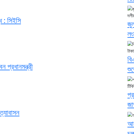
ধ : সিইসি
জু
লং
বি
ন প্রধানমন্ত্রী
শু
প্
জা
ত্যাবাসন
আব
চল