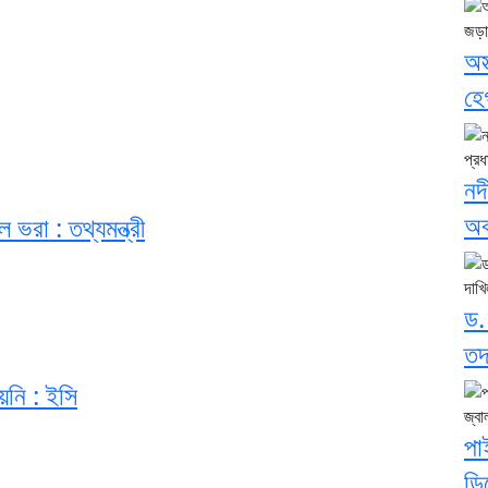
অস
হেগ
নদ
অব
 ভরা : তথ্যমন্ত্রী
ড.
তদ
য়নি : ইসি
পা
ডি