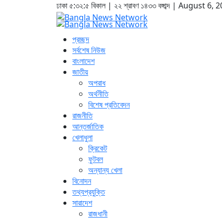
ঢাকা
৫:৩২:৬ বিকাল
|
২২ শ্রাবণ ১৪৩৩ বঙ্গাব্দ | August 6, 
প্রচ্ছদ
সর্বশেষ নিউজ
বাংলাদেশ
জাতীয়
অপরাধ
অর্থনীতি
বিশেষ প্রতিবেদন
রাজনীতি
আন্তর্জাতিক
খেলাধুলা
ক্রিকেট
ফুটবল
অন্যান্য খেলা
বিনোদন
তথ্যপ্রযুক্তি
সারাদেশ
রাজধানী