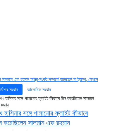
হমান
অস্ত্র-সংকট সম্পর্কে জানতেন না ট্রাম্প, হেগসেথের সঙ্গে বাগ্‌যুদ্ধে জড়ান প্রেসিডেন্ট
নদ
র্বশেষ সংবাদ
আলোচিত সংবাদ
খ হাসিনার সঙ্গে পালানোর ফ্লাইট কীভাবে
স করেছিলেন সালমান এফ রহমান