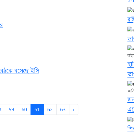
রা
ুর
ভা
হা
 বৈঠকে বসেছে ইসি
ভা
জন
এস
8
59
60
61
62
63
›
শি