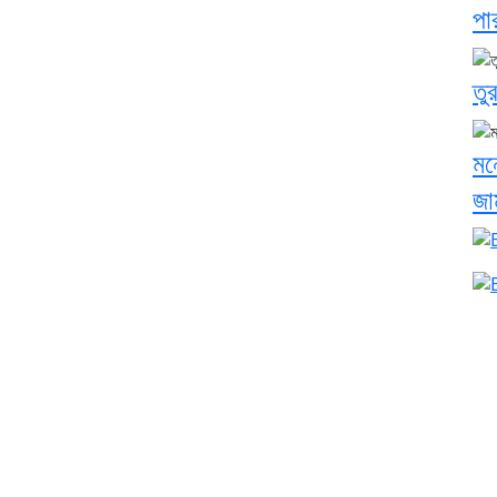
পা
তু
মন
জা