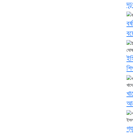
দৃঢ়
বর
বয়
ইস
শি
খা
আর
গ্