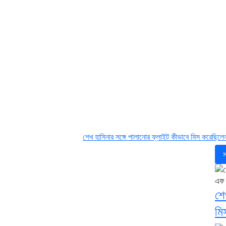
শেখ হাসিনার সঙ্গে পালানোর ফ্লাইট কীভাবে মিস করেছিলেন সালমান এফ র
স
শে
মি