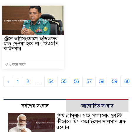
ট্রেনে অগ্নিসংযোগে জড়িতদের
ছাড় দেওয়া হবে না : ডিএমপি
কমিশনার
২ বছর আগে
‹
1
2
...
54
55
56
57
58
59
60
সর্বশেষ সংবাদ
আলোচিত সংবাদ
শেখ হাসিনার সঙ্গে পালানোর ফ্লাইট
কীভাবে মিস করেছিলেন সালমান এফ
রহমান