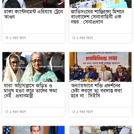
ঢাকা ক্যান্টনমেন্ট এরিয়ায় ট্রেনে
জাতিসংঘের শান্তিরক্ষা মিশনে
আগুন
বাংলাদেশ সেনাবাহিনী এক
নম্বর : সেনাপ্রধান
২ বছর আগে
২ বছর আগে
যারা অগ্নিসন্ত্রাসে জড়িত ও
অন্যায়ভাবে শক্তি প্রদর্শনের
মানুষ হত্যা করে তাদের ক্ষমা
চেষ্টা করলে তা বরদাস্ত করা
নেই : প্রধানমন্ত্রী
হবে না : সিইসি
২ বছর আগে
২ বছর আগে