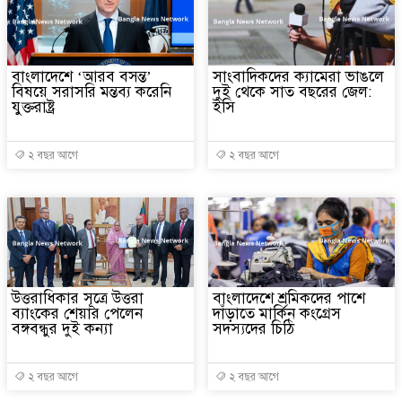
বাংলাদেশে ‘আরব বসন্ত’
সাংবাদিকদের ক্যামেরা ভাঙলে
বিষয়ে সরাসরি মন্তব্য করেনি
দুই থেকে সাত বছরের জেল:
যুক্তরাষ্ট্র
ইসি
২ বছর আগে
২ বছর আগে
উত্তরাধিকার সূত্রে উত্তরা
বাংলাদেশে শ্রমিকদের পাশে
ব্যাংকের শেয়ার পেলেন
দাঁড়াতে মার্কিন কংগ্রেস
বঙ্গবন্ধুর দুই কন্যা
সদস্যদের চিঠি
২ বছর আগে
২ বছর আগে