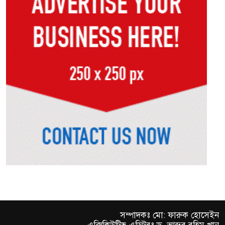
বিএনপির সভায় আওয়ামী লীগ
নেতার ফুলেল শুভেচ্ছা, কয়েক লাখ
টাকার লেনদেনের অভিযোগ
প্রথম দিনেই জুলাই গণঅভ্যুত্থান স্মৃতি
জাদুঘরে ভিড়, শেষ ৯০০ টিকিট
আবারও বিক্ষোভে উত্তাল ভারতের
ঝাড়খণ্ড, চলছে ৯ দিন ধরে
রাষ্ট্রপতি নির্বাচনের চূড়ান্ত তারিখ
ঘোষণা
ভারতের আসামে ভয়াবহ বন্যায় মৃত্যু
বেড়ে ৯৫
সম্পাদকঃ মো: ফারুক হোসেইন