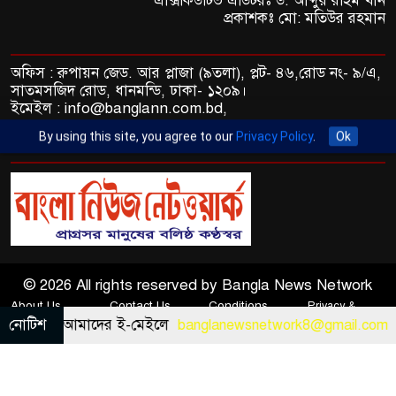
এক্সিকিউটিভ এডিটরঃ ড. আব্দুর রহিম খান
প্রকাশকঃ মো: মতিউর রহমান
হাসিনার পরিবারের সবাই ও
নিকটাত্মীয়দের বেশির ভাগই নিরাপদে
দেশের বাইরে, কে কোথায়
অফিস : রুপায়ন জেড. আর প্লাজা (৯তলা), প্লট- ৪৬,রোড নং- ৯/এ,
সাতমসজিদ রোড, ধানমন্ডি, ঢাকা- ১২০৯।
জনগণের দাবি পৌঁছে দিতেই
ইমেইল : info@banglann.com.bd,
সচিবালয়ের সামনে এসেছি: জামায়াত
banglanewsnetwork@gmail.com
আমির
By using this site, you agree to our
Privacy Policy
.
Ok
মোবাইল : +৮৮ ০২ ২২২২৪৬৯১৮, ০২২২২২৪৬৪৪৯
শিকলমুক্ত গণতান্ত্রিক প্রতিষ্ঠান গড়তে
সরকার দৃঢ়প্রতিজ্ঞ: তথ্যমন্ত্রী
বর্ষাকালে রান্নাঘরের যেসব ভুলে
পেটের অসুখ বয়ে আনে
© 2026 All rights reserved by Bangla News Network
About Us
Contact Us
Conditions
Privacy &
াঠান আমাদের ই-মেইলে
নোটিশ
banglanewsnetwork8@gmail.com
Policy
ইসির কাছে রাষ্ট্রপতি নির্বাচনের
Apcom Group
Developed BY
ভোটার তালিকা, শিগগির তফসিল
ঘোষণা