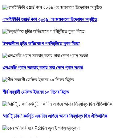
এআইইউবি ওয়ার্ল্ড কাপ ২০২৬-এর জমকালো উদ্বোধন অনুষ্ঠিত
ঈশ্বরদীতে চুরির অভিযোগে গণপিটুনিতে যুবক নিহত
এলএনজি গ্যাস সরবরাহ কমায় সারা দেশে গ্যাস সংকট
শীর্ষ সন্ত্রাসী ডেভিড ইমনের ১০ দিনের রিমান্ড
‘মার্চ টু ঢাকা’ কর্মসূচি এক দিন এগিয়ে আনার সিদ্ধান্ত ছিল ঐতিহাসিক