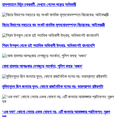
হাসপাতালে মিঠুন চক্রবর্তী, দেখতে গেলেন শুভেন্দু অধিকারী
বিচার বিভাগের সবচেয়ে বড় সংকট মানবিক মূল্যবোধসম্পন্ন বিচারকের: আইনমন্ত্রী
গ্রিস উপকূল থেকে দুই শতাধিক অভিবাসী উদ্ধার, অধিকাংশই বাংলাদেশি
বোমা হামলার আশঙ্কায় দেশজুড়ে সতর্কতা, পুলিশ বলছে ‘গুজব’
মুক্তিযুদ্ধ ছিল জনতার যুদ্ধ, কোনো রাজনৈতিক দলের নয়: ভারপ্রাপ্ত রাষ্ট্রপতি
‘এক দফা’ কোনো নেতার একক ঘোষণা নয়, এটি জনতার আকাঙ্ক্ষার প্রতিফলন: নুরুল
হক