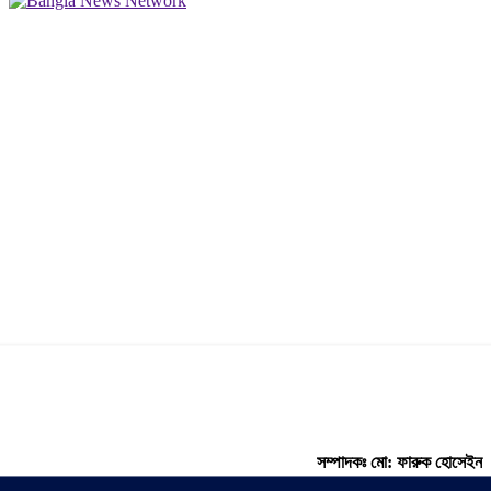
সম্পাদকঃ মো: ফারুক হোসেইন