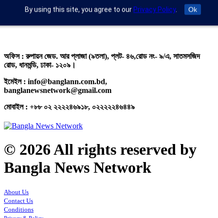
এক্সিকিউটিভ এডিটরঃ ড. আব্দুর রহিম খান
By using this site, you agree to our
Privacy Policy
.
Ok
প্রকাশকঃ মো: মতিউর রহমান
অফিস : রুপায়ন জেড. আর প্লাজা (৯তলা), প্লট- ৪৬,রোড নং- ৯/এ, সাতমসজিদ
রোড, ধানমন্ডি, ঢাকা- ১২০৯।
ইমেইল : info@banglann.com.bd,
banglanewsnetwork@gmail.com
মোবাইল : +৮৮ ০২ ২২২২৪৬৯১৮, ০২২২২২৪৬৪৪৯
© 2026 All rights reserved by
Bangla News Network
About Us
Contact Us
Conditions