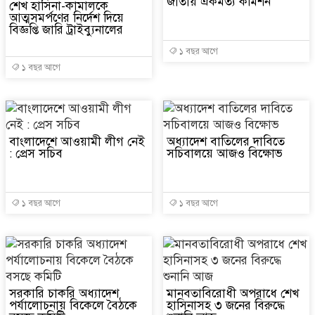
জাতীয় ঐকমত্য কমিশন
শেখ হাসিনা-কামালকে
আত্মসমর্পণের নির্দেশ দিয়ে
বিজ্ঞপ্তি জারি ট্রাইব্যুনালের
১ বছর আগে
১ বছর আগে
বাংলাদেশে আওয়ামী লীগ নেই
অধ্যাদেশ বাতিলের দাবিতে
: প্রেস সচিব
সচিবালয়ে আজও বিক্ষোভ
১ বছর আগে
১ বছর আগে
সরকারি চাকরি অধ্যাদেশ
মানবতাবিরোধী অপরাধে শেখ
পর্যালোচনায় বিকেলে বৈঠকে
হাসিনাসহ ৩ জনের বিরুদ্ধে