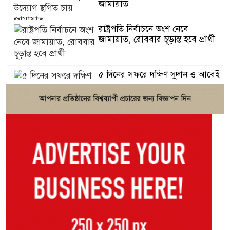
জামায়াত
রাষ্ট্রপতি নির্বাচনে অংশ নেবে
জামায়াত, রোববার চূড়ান্ত হবে প্রার্থী
৫ দিনের সফরে দক্ষিণ সুদান ও আবেই
গেলেন সেনাপ্রধান
জুলাই যোদ্ধারা জীবন বাজি রেখে
দেশকে নতুন করে স্বাধীন করেছেন:
গণপূর্তমন্ত্রী
পাটওয়ারীর ওপর ‘আসল মার শুরুই
হয়নি’: এমপি মনজুরুল
মিয়ানমারের নাগরিক পরিচয়ে
পালাচ্ছিলেন সন্ত্রাসী বড় সাজ্জাদের