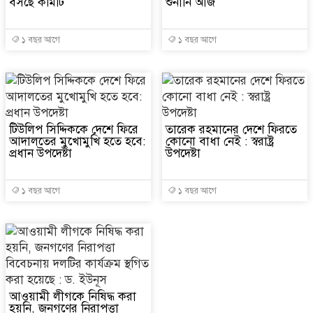
বসছে কমিটি
শুনানি আজ
১ বছর আগে
১ বছর আগে
টিউলিপ সিদ্দিককে দেশে ফিরে
তারেক রহমানের দেশে ফিরতে
আদালতের মুখোমুখি হতে হবে:
কোনো বাধা নেই : স্বরাষ্ট্র
প্রধান উপদেষ্টা
উপদেষ্টা
১ বছর আগে
১ বছর আগে
আওয়ামী লীগকে নিষিদ্ধ করা
হয়নি, জনগণের নিরাপত্তা