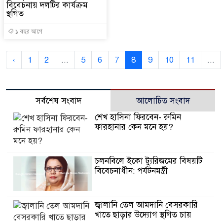
বিবেচনায় দলটির কার্যক্রম
স্থগিত
১ বছর আগে
‹
1
2
...
5
6
7
8
9
10
11
...
সর্বশেষ সংবাদ
আলোচিত সংবাদ
শেখ হাসিনা ফিরবেন- রুমিন
ফারহানার কেন মনে হয়?
চলনবিলে ইকো ট্যুরিজমের বিষয়টি
বিবেচনাধীন: পর্যটনমন্ত্রী
জ্বালানি তেল আমদানি বেসরকারি
খাতে ছাড়ার উদ্যোগ স্থগিত চায়