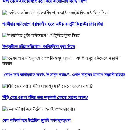
আজ থেকে ইরানের সঙ্গে নতুন করে আলোচনায় যাচ্ছে ট্রাম্প
পরকীয়ার অভিযোগে গ্রামবাসীর হাতে আটক কনটেন্ট ক্রিয়েটর রিপন মিয়া
ঈশ্বরদীতে চুরির অভিযোগে গণপিটুনিতে যুবক নিহত
‘দোযখ আর জাহান্নামে তফাৎ কি মাসুদ স্যার?’- এসপি মাসুদের উদ্দেশে সন্ত্রাসী রায়হান
সিঁড়ি বেয়ে ওঠা বা হাঁটার সময় শ্বাসকষ্ট কোনো রোগের লক্ষণ?
কেন অনিবার্য হয়ে উঠেছিল জুলাই গণঅভ্যুত্থান