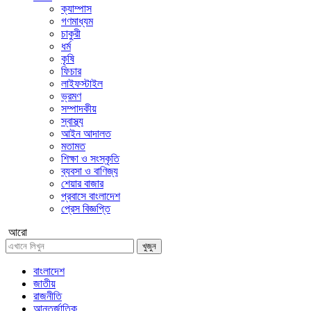
ক্যাম্পাস
গণমাধ্যম
চাকুরী
ধর্ম
কৃষি
ফিচার
লাইফস্টাইল
ভ্রমণ
সম্পাদকীয়
স্বাস্থ্য
আইন আদালত
মতামত
শিক্ষা ও সংস্কৃতি
ব্যবসা ও বাণিজ্য
শেয়ার বাজার
প্রবাসে বাংলাদেশ
প্রেস বিজ্ঞপ্তি
আরো
খুজুন
বাংলাদেশ
জাতীয়
রাজনীতি
আন্তর্জাতিক