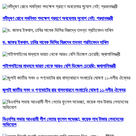
নদীদূষণ রোধে সমন্বিত পদক্ষেপ গ্রহণে অবহেলার সুযোগ নেই: প্রধানমন্ত্রী
ড. জাফর ইকবাল, ঢাবির সাবেক ভিসির বিরুদ্ধে তদন্ত প্রতিবেদন দাখিল
পাইপলাইনের মাধ্যমে ভারত থেকে আরও বেশি ডিজেল চেয়েছি: জ্বালানিমন্ত্রী
জুলাই জাতীয় সনদ ও গণভোটের রায় বাস্তবায়নে লংমার্চের ঘোষণা ১১-দলীয় ঐক্যের
বিএনপির সভায় আওয়ামী লীগ নেতার ফুলেল শুভেচ্ছা, কয়েক লাখ টাকার লেনদেনের
অভিযোগ