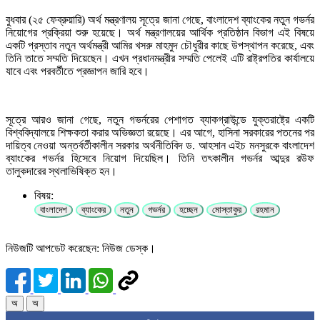
বুধবার (২৫ ফেব্রুয়ারি) অর্থ মন্ত্রণালয় সূত্রে জানা গেছে, বাংলাদেশ ব্যাংকের নতুন গভর্নর
নিয়োগের প্রক্রিয়া শুরু হয়েছে। অর্থ মন্ত্রণালয়ের আর্থিক প্রতিষ্ঠান বিভাগ এই বিষয়ে
একটি প্রস্তাব নতুন অর্থমন্ত্রী আমির খসরু মাহমুদ চৌধুরীর কাছে উপস্থাপন করেছে, এবং
তিনি তাতে সম্মতি দিয়েছেন। এখন প্রধানমন্ত্রীর সম্মতি পেলেই এটি রাষ্ট্রপতির কার্যালয়ে
যাবে এবং পরবর্তীতে প্রজ্ঞাপন জারি হবে।
সূত্রে আরও জানা গেছে, নতুন গভর্নরের পেশাগত ব্যাকগ্রাউন্ডে যুক্তরাষ্ট্রে একটি
বিশ্ববিদ্যালয়ে শিক্ষকতা করার অভিজ্ঞতা রয়েছে। এর আগে, হাসিনা সরকারের পতনের পর
দায়িত্ব নেওয়া অন্তর্বর্তীকালীন সরকার অর্থনীতিবিদ ড. আহসান এইচ মনসুরকে বাংলাদেশ
ব্যাংকের গভর্নর হিসেবে নিয়োগ দিয়েছিল। তিনি তৎকালীন গভর্নর আব্দুর রউফ
তালুকদারের স্থলাভিষিক্ত হন।
বিষয়:
বাংলাদেশ
ব্যাংকের
নতুন
গভর্নর
হচ্ছেন
মোস্তাকুর
রহমান
নিউজটি আপডেট করেছেন: নিউজ ডেস্ক।
অ
অ