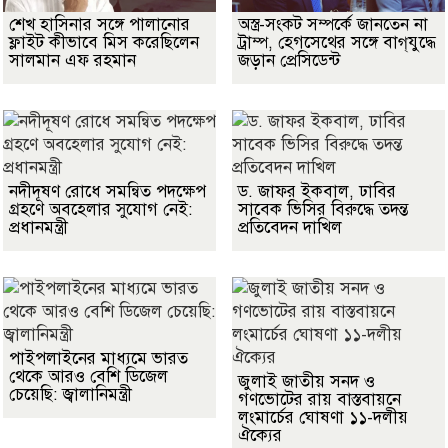
শেখ হাসিনার সঙ্গে পালানোর
অস্ত্র-সংকট সম্পর্কে জানতেন না
ফ্লাইট কীভাবে মিস করেছিলেন
ট্রাম্প, হেগসেথের সঙ্গে বাগ্‌যুদ্ধে
সালমান এফ রহমান
জড়ান প্রেসিডেন্ট
নদীদূষণ রোধে সমন্বিত পদক্ষেপ
ড. জাফর ইকবাল, ঢাবির
গ্রহণে অবহেলার সুযোগ নেই:
সাবেক ভিসির বিরুদ্ধে তদন্ত
প্রধানমন্ত্রী
প্রতিবেদন দাখিল
পাইপলাইনের মাধ্যমে ভারত
থেকে আরও বেশি ডিজেল
জুলাই জাতীয় সনদ ও
চেয়েছি: জ্বালানিমন্ত্রী
গণভোটের রায় বাস্তবায়নে
লংমার্চের ঘোষণা ১১-দলীয়
ঐক্যের