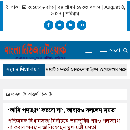
ঢাকা
৩:১৮:২৭ রাত
|
২৪ শ্রাবণ ১৪৩৩ বঙ্গাব্দ | August 8,
2026
|
শনিবার
আরো
সংবাদ শিরোনাম :
 রহমান
অস্ত্র-সংকট সম্পর্কে জানতেন না ট্রাম্প, হেগসেথের সঙ্গে বাগ্‌যুদ্ধে জ
প্রচ্ছদ
আন্তর্জাতিক
‘আমি পদত্যাগ করবো না’, আবারও বললেন মমতা
পশ্চিমবঙ্গ বিধানসভা নির্বাচনে ভরাডুবির পরও পদত্যাগ
না করার অবস্থান জানিয়েছেন মুখ্যমন্ত্রী মমতা