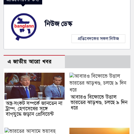
নিউজ ডেস্ক
প্রতিবেদকের সকল নিউজ
এ জাতীয় আরো খবর
আবারও বিক্ষোভে উত্তাল
ভারতের ঝাড়খণ্ড, চলছে ৯ দিন
অস্ত্র-সংকট সম্পর্কে জানতেন না
ধরে
ট্রাম্প, হেগসেথের সঙ্গে
বাগ্‌যুদ্ধে জড়ান প্রেসিডেন্ট