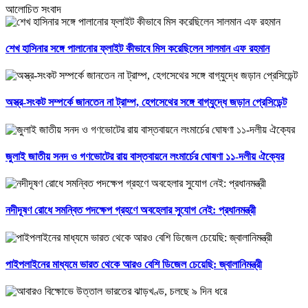
আলোচিত সংবাদ
শেখ হাসিনার সঙ্গে পালানোর ফ্লাইট কীভাবে মিস করেছিলেন সালমান এফ রহমান
অস্ত্র-সংকট সম্পর্কে জানতেন না ট্রাম্প, হেগসেথের সঙ্গে বাগ্‌যুদ্ধে জড়ান প্রেসিডেন্ট
জুলাই জাতীয় সনদ ও গণভোটের রায় বাস্তবায়নে লংমার্চের ঘোষণা ১১-দলীয় ঐক্যের
নদীদূষণ রোধে সমন্বিত পদক্ষেপ গ্রহণে অবহেলার সুযোগ নেই: প্রধানমন্ত্রী
পাইপলাইনের মাধ্যমে ভারত থেকে আরও বেশি ডিজেল চেয়েছি: জ্বালানিমন্ত্রী