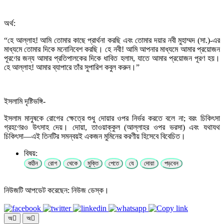
অর্থ:
“হে আল্লাহ! আমি তোমার কাছে প্রার্থনা করছি এবং তোমার দয়ার নবী মুহাম্মদ (সা.)-এর
মাধ্যমে তোমার দিকে মনোনিবেশ করছি। হে নবী! আমি আপনার মাধ্যমে আমার প্রয়োজন
পূরণের জন্য আমার প্রতিপালকের দিকে ধাবিত হলাম, যাতে আমার প্রয়োজন পূরণ হয়।
হে আল্লাহ! আমার ব্যাপারে তাঁর সুপারিশ কবুল করুন।”
ইসলামি দৃষ্টিভঙ্গি-
ইসলাম মানুষকে রোগের ক্ষেত্রে শুধু দোয়ার ওপর নির্ভর করতে বলে না; বরং চিকিৎসা
গ্রহণেরও উৎসাহ দেয়। দোয়া, তাওয়াক্কুল (আল্লাহর ওপর ভরসা) এবং যথাযথ
চিকিৎসা—এই তিনটির সমন্বয়ই একজন মুমিনের করণীয় হিসেবে বিবেচিত।
বিষয়:
কঠিন
রোগ
থেকে
মুক্তি
পেতে
যে
দোয়া
পড়বেন
নিউজটি আপডেট করেছেন: নিউজ ডেস্ক।
অ
অ