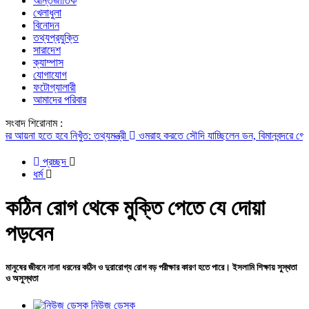
আন্তর্জাতিক
খেলাধুলা
বিনোদন
তথ্যপ্রযুক্তি
সারাদেশ
ক্যাম্পাস
যোগাযোগ
ফটোগ্যালারী
আমাদের পরিবার
সংবাদ শিরোনাম :
 হতে হবে নিখুঁত: তথ্যমন্ত্রী
ওমরাহ করতে সৌদি যাচ্ছিলেন ডন, বিমানবন্দরে গ্রেপ্তার
প্রচ্ছদ
ধর্ম
কঠিন রোগ থেকে মুক্তি পেতে যে দোয়া
পড়বেন
মানুষের জীবনে নানা ধরনের কঠিন ও দুরারোগ্য রোগ বড় পরীক্ষার কারণ হতে পারে। ইসলামি শিক্ষায় সুস্থতা
ও অসুস্থতা
নিউজ ডেস্ক