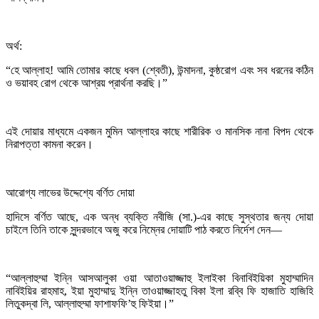
অর্থ:
“হে আল্লাহ! আমি তোমার কাছে ধবল (শ্বেতী), উন্মাদনা, কুষ্ঠরোগ এবং সব ধরনের কঠিন
ও ভয়াবহ রোগ থেকে আশ্রয় প্রার্থনা করছি।”
এই দোয়ার মাধ্যমে একজন মুমিন আল্লাহর কাছে শারীরিক ও মানসিক নানা বিপদ থেকে
নিরাপত্তা কামনা করেন।
আরোগ্য লাভের উদ্দেশ্যে বর্ণিত দোয়া
হাদিসে বর্ণিত আছে, এক অন্ধ ব্যক্তি নবীজি (সা.)-এর কাছে সুস্থতার জন্য দোয়া
চাইলে তিনি তাকে সুন্দরভাবে অজু করে নিম্নের দোয়াটি পাঠ করতে নির্দেশ দেন—
“আল্লাহুম্মা ইন্নি আসআলুকা ওয়া আতাওয়াজ্জাহু ইলাইকা বিনাবিইয়িকা মুহাম্মাদিন
নাবিইয়ির রাহমাহ, ইয়া মুহাম্মাদু ইন্নি তাওয়াজ্জাহতু বিকা ইলা রব্বি ফি হাজাতি হাজিহি
লিতুকদ্বা লি, আল্লাহুম্মা ফাশাফফি’হু ফিইয়া।”