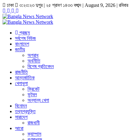
ঢাকা
৩:২৩:২৩ দুপুর
|
২৫ শ্রাবণ ১৪৩৩ বঙ্গাব্দ | August 9, 2026
|
রবিবার
প্রচ্ছদ
সর্বশেষ নিউজ
বাংলাদেশ
জাতীয়
অপরাধ
অর্থনীতি
বিশেষ প্রতিবেদন
রাজনীতি
আন্তর্জাতিক
খেলাধুলা
ক্রিকেট
ফুটবল
অন্যান্য খেলা
বিনোদন
তথ্যপ্রযুক্তি
সারাদেশ
রাজধানী
আরো
ক্যাম্পাস
গণমাধ্যম