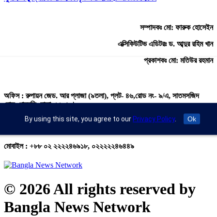
সম্পাদকঃ মো: ফারুক হোসেইন
এক্সিকিউটিভ এডিটরঃ ড. আব্দুর রহিম খান
প্রকাশকঃ মো: মতিউর রহমান
অফিস : রুপায়ন জেড. আর প্লাজা (৯তলা), প্লট- ৪৬,রোড নং- ৯/এ, সাতমসজিদ
রোড, ধানমন্ডি, ঢাকা- ১২০৯।
By using this site, you agree to our
Privacy Policy
.
Ok
ইমেইল : info@banglann.com.bd,
banglanewsnetwork@gmail.com
মোবাইল : +৮৮ ০২ ২২২২৪৬৯১৮, ০২২২২২৪৬৪৪৯
© 2026 All rights reserved by
Bangla News Network