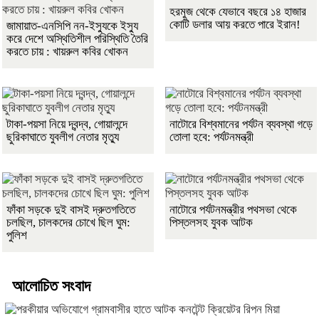
হরমুজ থেকে যেভাবে বছরে ১৪ হাজার
কোটি ডলার আয় করতে পারে ইরান!
জামায়াত-এনসিপি নন-ইস্যুকে ইস্যু
করে দেশে অস্থিতিশীল পরিস্থিতি তৈরি
করতে চায় : খায়রুল কবির খোকন
টাকা-পয়সা নিয়ে দ্বন্দ্ব, গোয়ালন্দে
নাটোরে বিশ্বমানের পর্যটন ব্যবস্থা গড়ে
ছুরিকাঘাতে যুবলীগ নেতার মৃত্যু
তোলা হবে: পর্যটনমন্ত্রী
ফাঁকা সড়কে দুই বাসই দ্রুতগতিতে
নাটোরে পর্যটনমন্ত্রীর পথসভা থেকে
চলছিল, চালকদের চোখে ছিল ঘুম:
পিস্তলসহ যুবক আটক
পুলিশ
আলোচিত সংবাদ