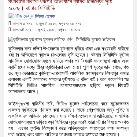
মধ্যবয়সী নারীকে ধর্ষণের অভিযোগে ব্যাপক চাঞ্চল্যের সৃষ্টি
হয়েছে। ঘটনার সিসিটিভি
নিউজ ডেস্ক
আপলোড সময় : ৪ জুলাই ২০২৬, দুপুর ৩:৪০ সময়
আপডেট সময় : ৪ জুলাই ২০২৬, দুপুর ৩:৪০ সময়
কুমিল্লার সদর দক্ষিণ উপজেলায় ফুটপাতে ঘুমিয়ে থাকা এক মধ্যবয়সী নারীকে
ধর্ষণের অভিযোগে ব্যাপক চাঞ্চল্যের সৃষ্টি হয়েছে। ঘটনার সিসিটিভি ফুটেজ
সামাজিক যোগাযোগমাধ্যমে ছড়িয়ে পড়ার পর বিষয়টি জনসম্মুখে আসে এবং
স্থানীয়দের মধ্যে তীব্র প্রতিক্রিয়া দেখা দেয়। পুলিশ সূত্রে জানা গেছে, গত
৩০ জুন ভোররাতে কুমিল্লা-নোয়াখালী আঞ্চলিক মহাসড়কের বিজয়পুর বাজার
এলাকায় একটি দোকানের সামনের ফুটপাতে এ ঘটনা ঘটে। তবে কয়েকদিন পর
সিসিটিভি ভিডিও সামাজিক যোগাযোগমাধ্যমে ছড়িয়ে পড়লে বিষয়টি
আলোচনায় আসে।
আইনশৃঙ্খলা বাহিনীর দাবি, ভিডিও ফুটেজ পর্যালোচনা করে সন্দেহভাজন
একজন ব্যক্তিকে শনাক্ত করা হয়েছে। তাকে গ্রেপ্তারের জন্য পুলিশের
একাধিক দল অভিযান চালাচ্ছে। সদর দক্ষিণ মডেল থানা জানিয়েছে, সামাজিক
যোগাযোগমাধ্যমে ছড়িয়ে পড়া ভিডিওর সূত্র ধরেই তারা ঘটনার বিষয়ে অবগত
হয়। এরপর ফুটেজ বিশ্লেষণ করে অভিযুক্তকে শনাক্তের কাজ সম্পন্ন
করা হয়েছে এবং তাকে আইনের আওতায় আনতে তৎপরতা শুরু হয়েছে।