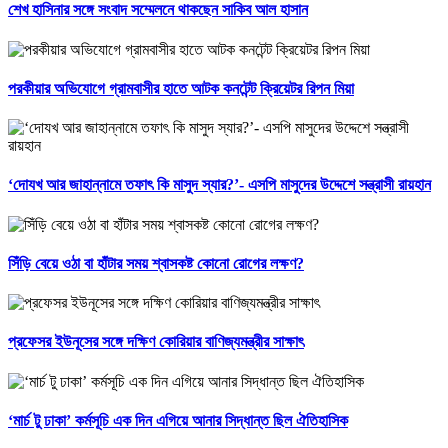
শেখ হাসিনার সঙ্গে সংবাদ সম্মেলনে থাকছেন সাকিব আল হাসান
পরকীয়ার অভিযোগে গ্রামবাসীর হাতে আটক কনটেন্ট ক্রিয়েটর রিপন মিয়া
‘দোযখ আর জাহান্নামে তফাৎ কি মাসুদ স্যার?’- এসপি মাসুদের উদ্দেশে সন্ত্রাসী রায়হান
সিঁড়ি বেয়ে ওঠা বা হাঁটার সময় শ্বাসকষ্ট কোনো রোগের লক্ষণ?
প্রফেসর ইউনূসের সঙ্গে দক্ষিণ কোরিয়ার বাণিজ্যমন্ত্রীর সাক্ষাৎ
‘মার্চ টু ঢাকা’ কর্মসূচি এক দিন এগিয়ে আনার সিদ্ধান্ত ছিল ঐতিহাসিক