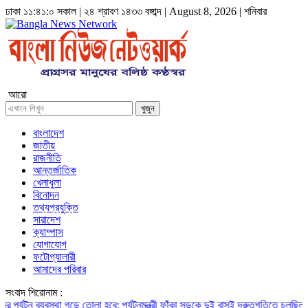
ঢাকা
১১:৪১:১ সকাল
|
২৪ শ্রাবণ ১৪৩৩ বঙ্গাব্দ | August 8, 2026
|
শনিবার
আরো
খুজুন
বাংলাদেশ
জাতীয়
রাজনীতি
আন্তর্জাতিক
খেলাধুলা
বিনোদন
তথ্যপ্রযুক্তি
সারাদেশ
ক্যাম্পাস
যোগাযোগ
ফটোগ্যালারী
আমাদের পরিবার
সংবাদ শিরোনাম :
র্যটন ব্যবস্থা গড়ে তোলা হবে: পর্যটনমন্ত্রী
ফাঁকা সড়কে দুই বাসই দ্রুতগতিতে চলছিল, চাল