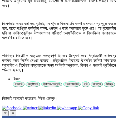
পরিবর্তে অনুষ্ঠানের মূল বিষয়বস্তু, উদ্দেশ্য ও জনস্বার্থসংশ্লিষ্ট বার্তাকে গুরুত্ব দিতে
হবে।
নির্দেশনায় আরও বলা হয়, ব্যানার, ফেস্টুন ও বিলবোর্ডের নকশা এমনভাবে প্রস্তুত করতে
হবে, যাতে সংশ্লিষ্ট কর্মসূচির লক্ষ্য, গুরুত্ব ও বার্তা স্পষ্টভাবে ফুটে ওঠে। অপ্রয়োজনীয়
ছবি বা ব্যক্তিকেন্দ্রিক উপস্থাপনার পরিবর্তে তথ্যভিত্তিক ও বিষয়নির্ভর প্রচারণাকে
অগ্রাধিকার দিতে হবে।
পরিপত্রে বিষয়টিকে অত্যন্ত গুরুত্বপূর্ণ হিসেবে উল্লেখ করে সিদ্ধান্তটি অবিলম্বে
কার্যকর করার নির্দেশ দেওয়া হয়েছে। মন্ত্রিপরিষদ বিভাগের উপসচিব তানিয়া আফরোজ
স্বাক্ষরিত এ নির্দেশনা বাস্তবায়নের জন্য সংশ্লিষ্ট মন্ত্রণালয়, বিভাগ ও সরকারি প্রতিষ্ঠানে
পাঠানো হয়েছে।
বিষয়:
সরকারি
অনুষ্ঠানের
ব্যানার-ফেস্টুনে
প্রধানমন্ত্রীর
ছবি
ব্যবহার
নিষিদ্ধ
নিউজটি আপডেট করেছেন: নিউজ ডেস্ক।
অ
অ