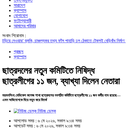
তথ্যপ্রযুক্তি
সারাদেশ
ক্যাম্পাস
যোগাযোগ
ফটোগ্যালারী
আমাদের পরিবার
সংবাদ শিরোনাম :
দেওয়ার’ হুমকি, চাঞ্চল্যকর তথ্য ফাঁস
পাহাড়ি ঢল ঠেকাতে টেকসই বেড়িবাঁধ নির্মাণ করা হবে: ত্
প্রচ্ছদ
ক্যাম্পাস
ছাত্রদলের নতুন কমিটিতে নিষিদ্ধ
ছাত্রলীগের ১১ জন, ব্যাখ্যা দিলেন নেতারা
ময়মনসিংহ মেডিকেল কলেজ শাখা ছাত্রদলের নবগঠিত কমিটিতে ছাত্রলীগের ১১ জন কর্মীর নাম রয়েছে—
এমন অভিযোগকে ঘিরে নতুন করে বিতর্ক
নিউজ ডেস্ক
আপলোড সময় : ৬ মে ২০২৬, সকাল ৯:৩৪ সময়
আপডেট সময় : ৬ মে ২০২৬, সকাল ৯:৩৪ সময়