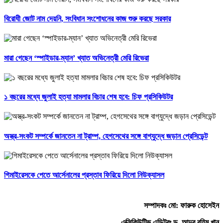
বিরোধী জোট নাম দেয়নি, সংবিধান সংশোধনের কাজ শুরু করছে সরকার
মারা গেছেন ‘স্পাইডার-ম্যান’ খ্যাত অভিনেত্রী মেরি রিভেরা
১ বছরের মধ্যে জুলাই হত্যা মামলার বিচার শেষ হবে: চিফ প্রসিকিউটর
অস্ত্র-সংকট সম্পর্কে জানতেন না ট্রাম্প, হেগসেথের সঙ্গে বাগ্‌যুদ্ধে জড়ান প্রেসিডেন্ট
গিমাইরেসকে পেতে আর্সেনালের প্রস্তাব ফিরিয়ে দিলো নিউক্যাসল
সম্পাদকঃ মো: ফারুক হোসেইন
এক্সিকিউটিভ এডিটরঃ ড. আব্দুর রহিম খান