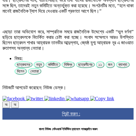
যায়। ছাত্রদলের দাবি, যাচাই-বাছাই করে এবং যাদের রাজনৈতিক অবস্থান ছাত্রদলের
সঙ্গে ছিল, তাদেরই নতুন কমিটিতে অন্তর্ভুক্ত করা হয়েছে। সংগঠনটির মতে, “হলে থাকা
মানেই রাজনৈতিক ট্যাগ দিয়ে দেওয়ার একটি প্রবণতা আগে ছিল।”
এছাড়া তারা অভিযোগ করে, সাম্প্রতিক সময়ে রাজনৈতিক উদ্দেশ্যে একটি “ভুল বর্ণনা”
ছড়িয়ে ছাত্রদলকে বিতর্কিত করার চেষ্টা করা হচ্ছে। সংবাদ সম্মেলনে আরও উপস্থিত
ছিলেন ছাত্রদল শাখার আহ্বায়ক তানভীর আব্দুল্লাহ, জ্যেষ্ঠ যুগ্ম আহ্বায়ক নূর এ জাওয়াত
রুতাপসহ অন্যান্য নেতারা।
বিষয়:
ছাত্রদলের
নতুন
কমিটিতে
নিষিদ্ধ
ছাত্রলীগের
১১
জন
ব্যাখ্যা
দিলেন
নেতারা
নিউজটি আপডেট করেছেন: নিউজ ডেস্ক।
অ
অ
প্রিন্ট করুন :
বাংলা নিউজ নেটওয়ার্ক ইউটিউব চ্যানেলে সাবস্ক্রাইব করুন