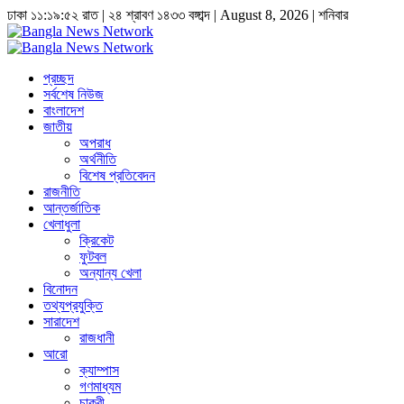
ঢাকা
১১:১৯:৫২ রাত
|
২৪ শ্রাবণ ১৪৩৩ বঙ্গাব্দ | August 8, 2026
|
শনিবার
প্রচ্ছদ
সর্বশেষ নিউজ
বাংলাদেশ
জাতীয়
অপরাধ
অর্থনীতি
বিশেষ প্রতিবেদন
রাজনীতি
আন্তর্জাতিক
খেলাধুলা
ক্রিকেট
ফুটবল
অন্যান্য খেলা
বিনোদন
তথ্যপ্রযুক্তি
সারাদেশ
রাজধানী
আরো
ক্যাম্পাস
গণমাধ্যম
চাকুরী