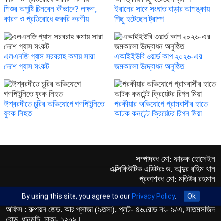
শিশুর অপুষ্টি চিনবেন কীভাবে? লক্ষণ,
ইরানের সাথে সংঘাত বাড়ার আশঙ্কায়
কারণ ও প্রতিরোধে জরুরি করণীয়
পিছু হটেছেন ট্রাম্প
এলএনজি গ্যাস সরবরাহ কমায় সারা
এআইইউবি ওয়ার্ল্ড কাপ ২০২৬-এর
দেশে গ্যাস সংকট
জমকালো উদ্বোধন অনুষ্ঠিত
ঈশ্বরদীতে চুরির অভিযোগে গণপিটুনিতে
পরকীয়ার অভিযোগে গ্রামবাসীর হাতে
যুবক নিহত
আটক কনটেন্ট ক্রিয়েটর রিপন মিয়া
সম্পাদকঃ মো: ফারুক হোসেইন
এক্সিকিউটিভ এডিটরঃ ড. আব্দুর রহিম খান
প্রকাশকঃ মো: মতিউর রহমান
By using this site, you agree to our
Privacy Policy
.
Ok
অফিস : রুপায়ন জেড. আর প্লাজা (৯তলা), প্লট- ৪৬,রোড নং- ৯/এ, সাতমসজিদ
রোড, ধানমন্ডি, ঢাকা- ১২০৯।