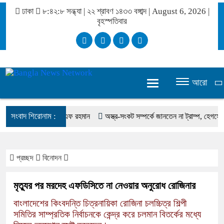
ঢাকা
৮:৪২:৮ সন্ধ্যা
|
২২ শ্রাবণ ১৪৩৩ বঙ্গাব্দ | August 6, 2026
|
বৃহস্পতিবার
আরো
সংবাদ শিরোনাম :
 করেছিলেন সালমান এফ রহমান
অস্ত্র-সংকট সম্পর্কে জানতেন না ট্রাম্প, হেগসেথের সঙ্গে ব
প্রচ্ছদ
বিনোদন
মৃত্যুর পর মরদেহ এফডিসিতে না নেওয়ার অনুরোধ রোজিনার
বাংলাদেশের কিংবদন্তি চিত্রনায়িকা রোজিনা চলচ্চিত্র শিল্পী
সমিতির সাম্প্রতিক নির্বাচনকে কেন্দ্র করে চলমান বিতর্কের মধ্যে