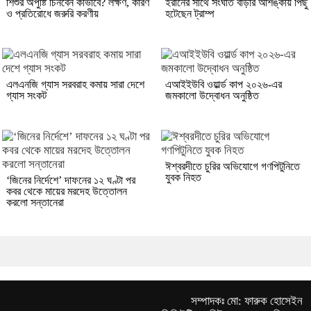
শিশুর অপুষ্টি চিনবেন কীভাবে? লক্ষণ, কারণ
ইরানের সাথে সংঘাত বাড়ার আশঙ্কায় পিছু
ও প্রতিরোধে জরুরি করণীয়
হটেছেন ট্রাম্প
এলএনজি গ্যাস সরবরাহ কমায় সারা দেশে
এআইইউবি ওয়ার্ল্ড কাপ ২০২৬-এর
গ্যাস সংকট
জমকালো উদ্বোধন অনুষ্ঠিত
ঈশ্বরদীতে চুরির অভিযোগে গণপিটুনিতে
যুবক নিহত
‘জিনের নির্দেশে’ দাফনের ১২ ঘণ্টা পর
কবর থেকে মায়ের মরদেহ উত্তোলন
করলো সন্তানেরা
সম্পাদকঃ মো: ফারুক হোসেইন