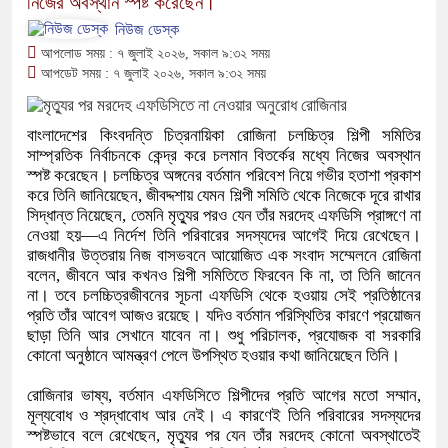
নিজের অবস্থান স্পষ্ট করেছেন।
নিউজ ডেস্ক
আপলোড সময় : ৭ জুলাই ২০২৬, সকাল ৯:৩২ সময়
আপডেট সময় : ৭ জুলাই ২০২৬, সকাল ৯:৩২ সময়
বাংলাদেশের কিংবদন্তি চিত্রনায়িকা রোজিনা চলচ্চিত্র শিল্পী সমিতির
সাম্প্রতিক নির্বাচনকে কেন্দ্র করে চলমান বিতর্কের মধ্যে নিজের অবস্থান
স্পষ্ট করেছেন। চলচ্চিত্র অঙ্গনের বর্তমান পরিবেশ নিয়ে গভীর হতাশা প্রকাশ
করে তিনি জানিয়েছেন, জীবদ্দশায় যেমন শিল্পী সমিতি থেকে নিজেকে দূরে রাখার
সিদ্ধান্ত নিয়েছেন, তেমনি মৃত্যুর পরও যেন তাঁর মরদেহ এফডিসি প্রাঙ্গণে না
নেওয়া হয়—এ নির্দেশ তিনি পরিবারের সদস্যদের আগেই দিয়ে রেখেছেন।
রাজধানীর উত্তরায় নিজ বাসভবনে আয়োজিত এক সংবাদ সম্মেলনে রোজিনা
বলেন, জীবনে আর কখনও শিল্পী সমিতিতে ফিরবেন কি না, তা তিনি জানেন
না। তবে চলচ্চিত্রজীবনের সূচনা এফডিসি থেকে হওয়ায় সেই প্রতিষ্ঠানের
প্রতি তাঁর আবেগ আজও রয়েছে। যদিও বর্তমান পরিস্থিতির কারণে প্রয়োজন
ছাড়া তিনি আর সেখানে যাবেন না। শুধু পরিচালক, প্রযোজক বা সরকারি
কোনো অনুষ্ঠানে আমন্ত্রণ পেলে উপস্থিত হওয়ার কথা জানিয়েছেন তিনি।
রোজিনার ভাষ্য, বর্তমান এফডিসিতে শিল্পীদের প্রতি আগের মতো সম্মান,
মূল্যবোধ ও শ্রদ্ধাবোধ আর নেই। এ কারণেই তিনি পরিবারের সদস্যদের
স্পষ্টভাবে বলে রেখেছেন, মৃত্যুর পর যেন তাঁর মরদেহ কোনো অবস্থাতেই