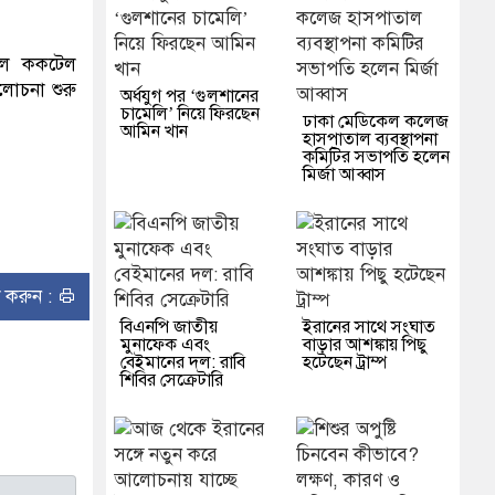
লে ককটেল
োচনা শুরু
অর্ধযুগ পর ‘গুলশানের
চামেলি’ নিয়ে ফিরছেন
ঢাকা মেডিকেল কলেজ
আমিন খান
হাসপাতাল ব্যবস্থাপনা
কমিটির সভাপতি হলেন
মির্জা আব্বাস
ন্ট করুন :
বিএনপি জাতীয়
ইরানের সাথে সংঘাত
মুনাফেক এবং
বাড়ার আশঙ্কায় পিছু
বেইমানের দল: রাবি
হটেছেন ট্রাম্প
শিবির সেক্রেটারি