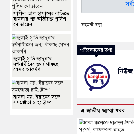
সর্
সাকিব আল হাসানের বাড়িতে
হামলার পর অতিরিক্ত পুলিশ
মোতায়েন
কমেন্ট বক্স
প্রতিবেদকের তথ্য
জুলাই স্মৃতি জাদুঘরে
দর্শনার্থীদের জন্য থাকছে
যেসব আকর্ষণ
নিউজ 
হামলা নয়, ইরানের সঙ্গে
সমঝোতা চাই: ট্রাম্প
এ জাতীয় আরো খবর