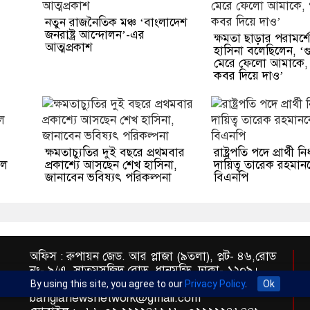
নতুন রাজনৈতিক মঞ্চ ‘বাংলাদেশ
জনরাষ্ট্র আন্দোলন’-এর
ক্ষমতা ছাড়ার পরামর্শ
আত্মপ্রকাশ
হাসিনা বলেছিলেন, ‘গ
মেরে ফেলো আমাকে,
কবর দিয়ে দাও’
ক্ষমতাচ্যুতির দুই বছরে প্রথমবার
রাষ্ট্রপতি পদে প্রার্থী নি
আল
প্রকাশ্যে আসছেন শেখ হাসিনা,
দায়িত্ব তারেক রহমা
জানাবেন ভবিষ্যৎ পরিকল্পনা
বিএনপি
অফিস : রুপায়ন জেড. আর প্লাজা (৯তলা), প্লট- ৪৬,রোড
নং- ৯/এ, সাতমসজিদ রোড, ধানমন্ডি, ঢাকা- ১২০৯।
ইমেইল : info@banglann.com.bd,
By using this site, you agree to our
Privacy Policy
.
Ok
banglanewsnetwork@gmail.com