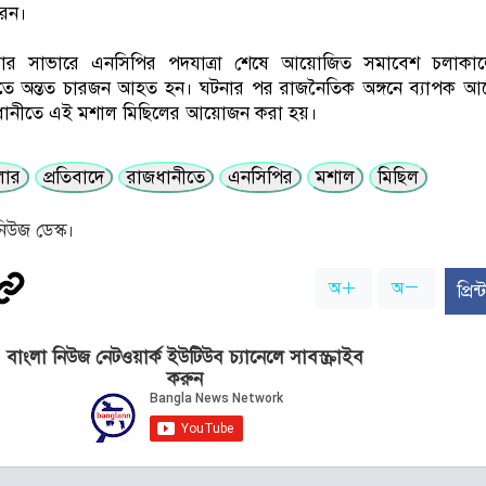
রেন।
বার সাভারে এনসিপির পদযাত্রা শেষে আয়োজিত সমাবেশ চলাকা
তে অন্তত চারজন আহত হন। ঘটনার পর রাজনৈতিক অঙ্গনে ব্যাপক আল
জধানীতে এই মশাল মিছিলের আয়োজন করা হয়।
লার
প্রতিবাদে
রাজধানীতে
এনসিপির
মশাল
মিছিল
িউজ ডেস্ক।
অ
অ
প্রি
বাংলা নিউজ নেটওয়ার্ক ইউটিউব চ্যানেলে সাবস্ক্রাইব
করুন