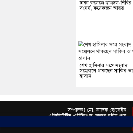
ঢাকা কলেজে ছাত্রদল-শিবির
সংঘর্ষ, কয়েকজন আহত
শেখ হাসিনার সঙ্গে সংবাদ
সম্মেলনে থাকছেন সাকিব 
হাসান
সম্পাদকঃ মো: ফারুক হোসেইন
এক্সিকিউটিভ এডিটরঃ ড. আব্দুর রহিম খান
প্রকাশকঃ মো: মতিউর রহমান