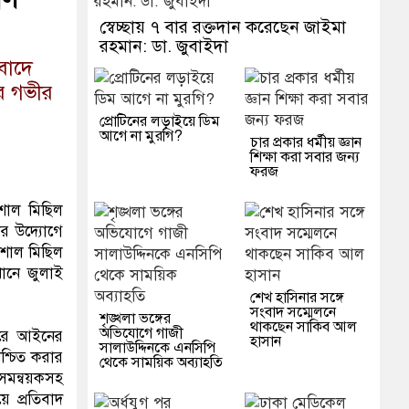
স্বেচ্ছায় ৭ বার রক্তদান করেছেন জাইমা
রহমান: ডা. জুবাইদা
বাদে
র গভীর
প্রোটিনের লড়াইয়ে ডিম
আগে না মুরগি?
চার প্রকার ধর্মীয় জ্ঞান
শিক্ষা করা সবার জন্য
ফরজ
শাল মিছিল
ার উদ্যোগে
মশাল মিছিল
খানে জুলাই
শেখ হাসিনার সঙ্গে
সংবাদ সম্মেলনে
শৃঙ্খলা ভঙ্গের
থাকছেন সাকিব আল
অভিযোগে গাজী
করে আইনের
হাসান
সালাউদ্দিনকে এনসিপি
শ্চিত করার
থেকে সাময়িক অব্যাহতি
 সমন্বয়কসহ
ে প্রতিবাদ