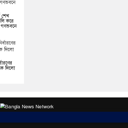
ে শেখ
ুলি করে
 গণভবনে
র্ধারণের
নকে দিলো