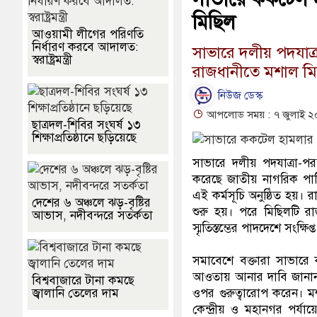
মিছিল
আওয়ামী লীগের পরিণতি
নির্ধারণ করবে আদালত:
সাভারে দলীয় পদযাত্
স্বরাষ্ট্রমন্ত্রী
রাজধানীতে মশাল মি
নিউজ ডেস্ক
আপলোড সময় : ৭ জুলাই ২
ছাত্রদল-শিবির সংঘর্ষ ১৩
শিক্ষাপ্রতিষ্ঠানে ছড়িয়েছে
সাভারে দলীয় পদযাত্রা-প
করেছে জাতীয় নাগরিক পার
এই কর্মসূচি অনুষ্ঠিত হয়। 
দেশের ৬ অঞ্চলে ঝড়-বৃষ্টির
শুরু হয়। পরে মিছিলটি রা
আভাস, নদীবন্দরে সতর্কতা
স্মৃতিস্তম্ভের পাদদেশে সংক্
সমাবেশে বক্তারা সাভারে
আওতায় আনার দাবি জানান। ত
বিশ্ববাজারে টানা কমছে
জ্বালানি তেলের দাম
ওপর গুরুত্বারোপ করেন। মশা
কেন্দ্রীয় ও মহানগর পর্যা