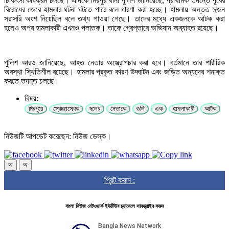
চিকিৎসা কার্যক্রম চলছে। এদিকে মিরপুর থানা পুলিশ জানিয়েছে, প্রাথমিক তদন্তে পূর্বের
বিরোধের জেরে হামলার ঘটনা ঘটতে পারে বলে ধারণা করা হচ্ছে। হামলায় অন্তত দুজন
সরাসরি অংশ নিয়েছিল বলে তথ্য পাওয়া গেছে। তাদের মধ্যে একজনকে আটক করা
হলেও অপর হামলাকারী এখনও পলাতক। তাকে গ্রেপ্তারে অভিযান অব্যাহত রয়েছে।
পুলিশ আরও জানিয়েছে, আহত নেতার অস্ত্রোপচার করা হবে। বর্তমানে তার শারীরিক
অবস্থা স্থিতিশীল রয়েছে। হামলার প্রকৃত কারণ উদ্ঘাটন এবং জড়িত অন্যদের শনাক্ত
করতে তদন্ত চলছে।
বিষয়:
মিরপুরে
স্বেচ্ছাসেবক
দলের
নেতাকে
গুলি
এক
হামলাকারী
আটক
নিউজটি আপডেট করেছেন: নিউজ ডেস্ক।
অ
অ
প্রিন্ট করুন :
বাংলা নিউজ নেটওয়ার্ক ইউটিউব চ্যানেলে সাবস্ক্রাইব করুন