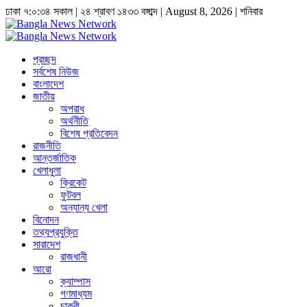
ঢাকা
৭:০:৩৫ সকাল
|
২৪ শ্রাবণ ১৪৩৩ বঙ্গাব্দ | August 8, 2026
|
শনিবার
প্রচ্ছদ
সর্বশেষ নিউজ
বাংলাদেশ
জাতীয়
অপরাধ
অর্থনীতি
বিশেষ প্রতিবেদন
রাজনীতি
আন্তর্জাতিক
খেলাধুলা
ক্রিকেট
ফুটবল
অন্যান্য খেলা
বিনোদন
তথ্যপ্রযুক্তি
সারাদেশ
রাজধানী
আরো
ক্যাম্পাস
গণমাধ্যম
চাকুরী