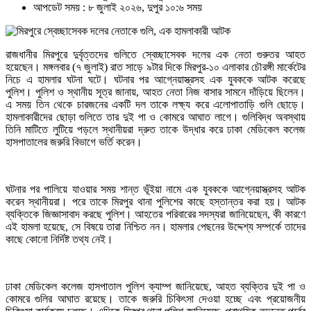
আপডেট সময় : ৮ জুলাই ২০২৬, দুপুর ১০:৬ সময়
রাজধানীর মিরপুরে দুর্বৃত্তদের গুলিতে স্বেচ্ছাসেবক দলের এক নেতা গুরুতর আহত
হয়েছেন। মঙ্গলবার (৭ জুলাই) রাত সাড়ে ৯টার দিকে মিরপুর-১০ এলাকার চৌরঙ্গী মার্কেটের
নিচে এ হামলার ঘটনা ঘটে। ঘটনার পর আগ্নেয়াস্ত্রসহ এক যুবককে আটক করেছে
পুলিশ। পুলিশ ও স্থানীয় সূত্র জানায়, আহত নেতা নিজ বাসার সামনে দাঁড়িয়ে ছিলেন।
এ সময় তিন থেকে চারজনের একটি দল তাকে লক্ষ্য করে এলোপাতাড়ি গুলি ছোড়ে।
হামলাকারীদের ছোড়া গুলিতে তার দুই পা ও কোমরে আঘাত লাগে। গুলিবিদ্ধ অবস্থায়
তিনি মাটিতে লুটিয়ে পড়লে স্থানীয়রা দ্রুত তাকে উদ্ধার করে ঢাকা মেডিকেল কলেজ
হাসপাতালের জরুরি বিভাগে ভর্তি করেন।
ঘটনার পর পালিয়ে যাওয়ার সময় শান্ত ভূঁইয়া নামে এক যুবককে আগ্নেয়াস্ত্রসহ আটক
করেন স্থানীয়রা। পরে তাকে মিরপুর থানা পুলিশের কাছে হস্তান্তর করা হয়। আটক
ব্যক্তিকে জিজ্ঞাসাবাদ করছে পুলিশ। আহতের পরিবারের সদস্যরা জানিয়েছেন, কী কারণে
এই হামলা হয়েছে, সে বিষয়ে তারা নিশ্চিত নন। হামলার পেছনের উদ্দেশ্য সম্পর্কে তাদের
কাছে কোনো নির্দিষ্ট তথ্য নেই।
ঢাকা মেডিকেল কলেজ হাসপাতাল পুলিশ ক্যাম্প জানিয়েছে, আহত ব্যক্তির দুই পা ও
কোমরে গুলির আঘাত রয়েছে। তাকে জরুরি চিকিৎসা দেওয়া হচ্ছে এবং প্রয়োজনীয়