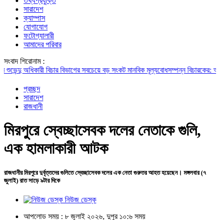
তথ্যপ্রযুক্তি
সারাদেশ
ক্যাম্পাস
যোগাযোগ
ফটোগ্যালারী
আমাদের পরিবার
সংবাদ শিরোনাম :
্দু অধিকারী
বিচার বিভাগের সবচেয়ে বড় সংকট মানবিক মূল্যবোধসম্পন্ন বিচারকের: আইনমন্ত্র
প্রচ্ছদ
সারাদেশ
রাজধানী
মিরপুরে স্বেচ্ছাসেবক দলের নেতাকে গুলি,
এক হামলাকারী আটক
রাজধানীর মিরপুরে দুর্বৃত্তদের গুলিতে স্বেচ্ছাসেবক দলের এক নেতা গুরুতর আহত হয়েছেন। মঙ্গলবার (৭
জুলাই) রাত সাড়ে ৯টার দিকে
নিউজ ডেস্ক
আপলোড সময় : ৮ জুলাই ২০২৬, দুপুর ১০:৬ সময়