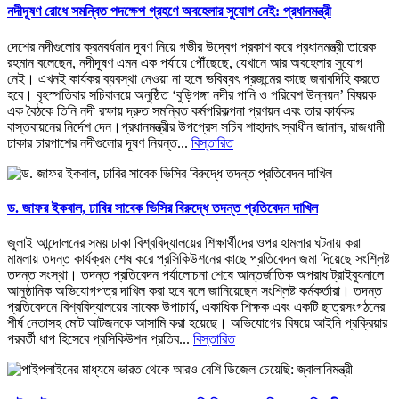
নদীদূষণ রোধে সমন্বিত পদক্ষেপ গ্রহণে অবহেলার সুযোগ নেই: প্রধানমন্ত্রী
দেশের নদীগুলোর ক্রমবর্ধমান দূষণ নিয়ে গভীর উদ্বেগ প্রকাশ করে প্রধানমন্ত্রী তারেক
রহমান বলেছেন, নদীদূষণ এমন এক পর্যায়ে পৌঁছেছে, যেখানে আর অবহেলার সুযোগ
নেই। এখনই কার্যকর ব্যবস্থা নেওয়া না হলে ভবিষ্যৎ প্রজন্মের কাছে জবাবদিহি করতে
হবে। বৃহস্পতিবার সচিবালয়ে অনুষ্ঠিত ‘বুড়িগঙ্গা নদীর পানি ও পরিবেশ উন্নয়ন’ বিষয়ক
এক বৈঠকে তিনি নদী রক্ষায় দ্রুত সমন্বিত কর্মপরিকল্পনা প্রণয়ন এবং তার কার্যকর
বাস্তবায়নের নির্দেশ দেন।প্রধানমন্ত্রীর উপপ্রেস সচিব শাহাদাৎ স্বাধীন জানান, রাজধানী
ঢাকার চারপাশের নদীগুলোর দূষণ নিয়ন্ত...
বিস্তারিত
ড. জাফর ইকবাল, ঢাবির সাবেক ভিসির বিরুদ্ধে তদন্ত প্রতিবেদন দাখিল
জুলাই আন্দোলনের সময় ঢাকা বিশ্ববিদ্যালয়ের শিক্ষার্থীদের ওপর হামলার ঘটনায় করা
মামলায় তদন্ত কার্যক্রম শেষ করে প্রসিকিউশনের কাছে প্রতিবেদন জমা দিয়েছে সংশ্লিষ্ট
তদন্ত সংস্থা। তদন্ত প্রতিবেদন পর্যালোচনা শেষে আন্তর্জাতিক অপরাধ ট্রাইব্যুনালে
আনুষ্ঠানিক অভিযোগপত্র দাখিল করা হবে বলে জানিয়েছেন সংশ্লিষ্ট কর্মকর্তারা। তদন্ত
প্রতিবেদনে বিশ্ববিদ্যালয়ের সাবেক উপাচার্য, একাধিক শিক্ষক এবং একটি ছাত্রসংগঠনের
শীর্ষ নেতাসহ মোট আটজনকে আসামি করা হয়েছে। অভিযোগের বিষয়ে আইনি প্রক্রিয়ার
পরবর্তী ধাপ হিসেবে প্রসিকিউশন প্রতিব...
বিস্তারিত