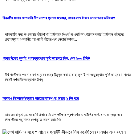
বিএনপির সভায় আওয়ামী লীগ নেতার ফুলেল শুভেচ্ছা, কয়েক লাখ টাকার লেনদেনের অভিযোগ
ঝালকাঠির সদর উপজেলার কীর্তিপাশা ইউনিয়নে বিএনপির একটি সাংগঠনিক সভায় ইউনিয়ন পরিষদের
চেয়ারম্যান ও স্থানীয় আওয়ামী লীগের এক নেতার উপস্থ...
প্রথম দিনেই জুলাই গণঅভ্যুত্থান স্মৃতি জাদুঘরে ভিড়, শেষ ৯০০ টিকিট
দীর্ঘ প্রতীক্ষার পর সাধারণ মানুষের জন্য উন্মুক্ত করা হয়েছে জুলাই গণঅভ্যুত্থান স্মৃতি জাদুঘর। প্রথম
দিনেই দর্শনার্থীদের ব্যাপক উপস্...
আবারও বিক্ষোভে উত্তাল ভারতের ঝাড়খণ্ড, চলছে ৯ দিন ধরে
ভারতের ঝাড়খণ্ডে সরকারি চাকরির নিয়োগ পরীক্ষায় প্রশ্নফাঁস ও দুর্নীতির অভিযোগকে কেন্দ্র করে
শিক্ষার্থীদের আন্দোলন দেশজুড়ে আলোচনার বিষ...