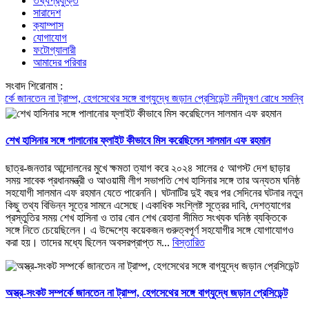
তথ্যপ্রযুক্তি
সারাদেশ
ক্যাম্পাস
যোগাযোগ
ফটোগ্যালারী
আমাদের পরিবার
সংবাদ শিরোনাম :
াম্প, হেগসেথের সঙ্গে বাগ্‌যুদ্ধে জড়ান প্রেসিডেন্ট
নদীদূষণ রোধে সমন্বিত পদক্ষেপ গ্রহণে অব
শেখ হাসিনার সঙ্গে পালানোর ফ্লাইট কীভাবে মিস করেছিলেন সালমান এফ রহমান
ছাত্র-জনতার আন্দোলনের মুখে ক্ষমতা ত্যাগ করে ২০২৪ সালের ৫ আগস্ট দেশ ছাড়ার
সময় সাবেক প্রধানমন্ত্রী ও আওয়ামী লীগ সভাপতি শেখ হাসিনার সঙ্গে তার অন্যতম ঘনিষ্ঠ
সহযোগী সালমান এফ রহমান যেতে পারেননি। ঘটনাটির দুই বছর পর সেদিনের ঘটনার নতুন
কিছু তথ্য বিভিন্ন সূত্রে সামনে এসেছে।একাধিক সংশ্লিষ্ট সূত্রের দাবি, দেশত্যাগের
প্রস্তুতির সময় শেখ হাসিনা ও তার বোন শেখ রেহানা সীমিত সংখ্যক ঘনিষ্ঠ ব্যক্তিকে
সঙ্গে নিতে চেয়েছিলেন। এ উদ্দেশ্যে কয়েকজন গুরুত্বপূর্ণ সহযোগীর সঙ্গে যোগাযোগও
করা হয়। তাদের মধ্যে ছিলেন অবসরপ্রাপ্ত ম...
বিস্তারিত
অস্ত্র-সংকট সম্পর্কে জানতেন না ট্রাম্প, হেগসেথের সঙ্গে বাগ্‌যুদ্ধে জড়ান প্রেসিডেন্ট