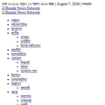
ঢাকা
৩:২৩:১৯ দুপুর
|
২৩ শ্রাবণ ১৪৩৩ বঙ্গাব্দ | August 7, 2026
|
শুক্রবার
প্রচ্ছদ
সর্বশেষ নিউজ
বাংলাদেশ
জাতীয়
অপরাধ
অর্থনীতি
বিশেষ প্রতিবেদন
রাজনীতি
আন্তর্জাতিক
খেলাধুলা
ক্রিকেট
ফুটবল
অন্যান্য খেলা
বিনোদন
তথ্যপ্রযুক্তি
সারাদেশ
রাজধানী
আরো
ক্যাম্পাস
গণমাধ্যম
চাকুরী