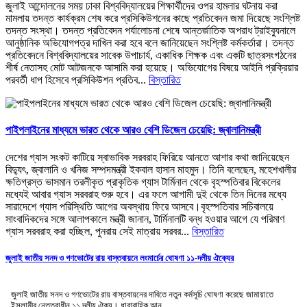
জুলাই আন্দোলনের সময় ঢাকা বিশ্ববিদ্যালয়ের শিক্ষার্থীদের ওপর হামলার ঘটনায় করা
মামলায় তদন্ত কার্যক্রম শেষ করে প্রসিকিউশনের কাছে প্রতিবেদন জমা দিয়েছে সংশ্লিষ্ট
তদন্ত সংস্থা। তদন্ত প্রতিবেদন পর্যালোচনা শেষে আন্তর্জাতিক অপরাধ ট্রাইব্যুনালে
আনুষ্ঠানিক অভিযোগপত্র দাখিল করা হবে বলে জানিয়েছেন সংশ্লিষ্ট কর্মকর্তারা। তদন্ত
প্রতিবেদনে বিশ্ববিদ্যালয়ের সাবেক উপাচার্য, একাধিক শিক্ষক এবং একটি ছাত্রসংগঠনের
শীর্ষ নেতাসহ মোট আটজনকে আসামি করা হয়েছে। অভিযোগের বিষয়ে আইনি প্রক্রিয়ার
পরবর্তী ধাপ হিসেবে প্রসিকিউশন প্রতিব...
বিস্তারিত
পাইপলাইনের মাধ্যমে ভারত থেকে আরও বেশি ডিজেল চেয়েছি: জ্বালানিমন্ত্রী
দেশের গ্যাস সংকট কাটিয়ে স্বাভাবিক সরবরাহ ফিরিয়ে আনতে আশার কথা জানিয়েছেন
বিদ্যুৎ, জ্বালানি ও খনিজ সম্পদমন্ত্রী ইকবাল হাসান মাহমুদ। তিনি বলেছেন, মহেশখালীর
ক্ষতিগ্রস্ত ভাসমান তরলীকৃত প্রাকৃতিক গ্যাস টার্মিনাল থেকে বৃহস্পতিবার বিকেলের
মধ্যেই আবার গ্যাস সরবরাহ শুরু হবে। এর ফলে আগামী দুই থেকে তিন দিনের মধ্যে
সারাদেশে গ্যাস পরিস্থিতি আগের অবস্থায় ফিরে আসবে।বৃহস্পতিবার সচিবালয়ে
সাংবাদিকদের সঙ্গে আলাপকালে মন্ত্রী জানান, টার্মিনালটি বন্ধ হওয়ার আগে যে পরিমাণ
গ্যাস সরবরাহ করা হচ্ছিল, পুনরায় সেই মাত্রায় সরবর...
বিস্তারিত
জুলাই জাতীয় সনদ ও গণভোটের রায় বাস্তবায়নে লংমার্চের ঘোষণা ১১-দলীয় ঐক্যের
জুলাই জাতীয় সনদ ও গণভোটের রায় বাস্তবায়নের দাবিতে নতুন কর্মসূচি ঘোষণা করেছে জামায়াতে
ইসলামীর নেতৃত্বাধীন ১১ দলীয় ঐক্য। ধারাবাহিক আন...