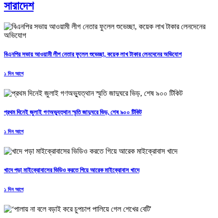
সারাদেশ
বিএনপির সভায় আওয়ামী লীগ নেতার ফুলেল শুভেচ্ছা, কয়েক লাখ টাকার লেনদেনের অভিযোগ
১ দিন আগে
প্রথম দিনেই জুলাই গণঅভ্যুত্থান স্মৃতি জাদুঘরে ভিড়, শেষ ৯০০ টিকিট
১ দিন আগে
খাদে পড়া মাইক্রোবাসের ভিডিও করতে গিয়ে আরেক মাইক্রোবাস খাদে
১ দিন আগে