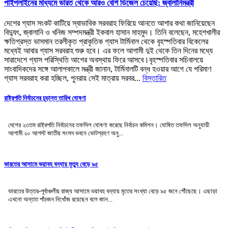
পাইপলাইনের মাধ্যমে ভারত থেকে আরও বেশি ডিজেল চেয়েছি: জ্বালানিমন্ত্রী
দেশের গ্যাস সংকট কাটিয়ে স্বাভাবিক সরবরাহ ফিরিয়ে আনতে আশার কথা জানিয়েছেন
বিদ্যুৎ, জ্বালানি ও খনিজ সম্পদমন্ত্রী ইকবাল হাসান মাহমুদ। তিনি বলেছেন, মহেশখালীর
ক্ষতিগ্রস্ত ভাসমান তরলীকৃত প্রাকৃতিক গ্যাস টার্মিনাল থেকে বৃহস্পতিবার বিকেলের
মধ্যেই আবার গ্যাস সরবরাহ শুরু হবে। এর ফলে আগামী দুই থেকে তিন দিনের মধ্যে
সারাদেশে গ্যাস পরিস্থিতি আগের অবস্থায় ফিরে আসবে।বৃহস্পতিবার সচিবালয়ে
সাংবাদিকদের সঙ্গে আলাপকালে মন্ত্রী জানান, টার্মিনালটি বন্ধ হওয়ার আগে যে পরিমাণ
গ্যাস সরবরাহ করা হচ্ছিল, পুনরায় সেই মাত্রায় সরবর...
বিস্তারিত
রাষ্ট্রপতি নির্বাচনের চূড়ান্ত তারিখ ঘোষণা
দেশের ২৩তম রাষ্ট্রপতি নির্বাচনের তফসিল ঘোষণা করেছে নির্বাচন কমিশন। ঘোষিত তফসিল অনুযায়ী
আগামী ২০ আগস্ট জাতীয় সংসদ ভবনে ভোটগ্রহণ অনু...
ভারতের আসামে ভয়াবহ বন্যায় মৃত্যু বেড়ে ৯৫
ভারতের উত্তর-পূর্বাঞ্চলীয় রাজ্য আসামে ভয়াবহ বন্যায় মৃতের সংখ্যা বেড়ে ৯৫ জনে পৌঁছেছে। এছাড়া
এখনো অন্তত পাঁচজন নিখোঁজ রয়েছেন বলে জান...