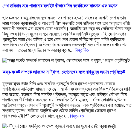
শেখ হাসিনার সঙ্গে পালানোর ফ্লাইট কীভাবে মিস করেছিলেন সালমান এফ রহমান
ছাত্র-জনতার আন্দোলনের মুখে ক্ষমতা ত্যাগ করে ২০২৪ সালের ৫ আগস্ট দেশ ছাড়ার
সময় সাবেক প্রধানমন্ত্রী ও আওয়ামী লীগ সভাপতি শেখ হাসিনার সঙ্গে তার অন্যতম ঘনিষ্ঠ
সহযোগী সালমান এফ রহমান যেতে পারেননি। ঘটনাটির দুই বছর পর সেদিনের ঘটনার নতুন
কিছু তথ্য বিভিন্ন সূত্রে সামনে এসেছে।একাধিক সংশ্লিষ্ট সূত্রের দাবি, দেশত্যাগের
প্রস্তুতির সময় শেখ হাসিনা ও তার বোন শেখ রেহানা সীমিত সংখ্যক ঘনিষ্ঠ ব্যক্তিকে
সঙ্গে নিতে চেয়েছিলেন। এ উদ্দেশ্যে কয়েকজন গুরুত্বপূর্ণ সহযোগীর সঙ্গে যোগাযোগও
করা হয়। তাদের মধ্যে ছিলেন অবসরপ্রাপ্ত ম...
বিস্তারিত
অস্ত্র-সংকট সম্পর্কে জানতেন না ট্রাম্প, হেগসেথের সঙ্গে বাগ্‌যুদ্ধে জড়ান প্রেসিডেন্ট
যুক্তরাষ্ট্রের ইরান নীতি এবং সামরিক প্রস্তুতি নিয়ে ট্রাম্প প্রশাসনের ভেতরে
মতবিরোধের অভিযোগ সামনে এসেছে। মার্কিন সংবাদমাধ্যমের একাধিক প্রতিবেদনে দাবি
করা হয়েছে, ইরানকে ঘিরে সামরিক পরিকল্পনা, অস্ত্রের মজুত এবং ভবিষ্যৎ কৌশল নিয়ে
প্রশাসনের শীর্ষ পর্যায়ে অসন্তোষ ও বিভ্রান্তি তৈরি হয়েছে। যদিও হোয়াইট হাউস ও
প্রতিরক্ষা দপ্তর এসব দাবি পুরোপুরি অস্বীকার করেছে।এক প্রতিবেদনে বলা হয়েছে, গত
সপ্তাহে ক্যাম্প ডেভিডে অনুষ্ঠিত এক বৈঠকে মার্কিন প্রেসিডেন্ট ডোনাল্ড ট্রাম্প
প্রতিরক্ষামন্ত্রী পিট হেগসেথের কাছে যুক্তর...
বিস্তারিত