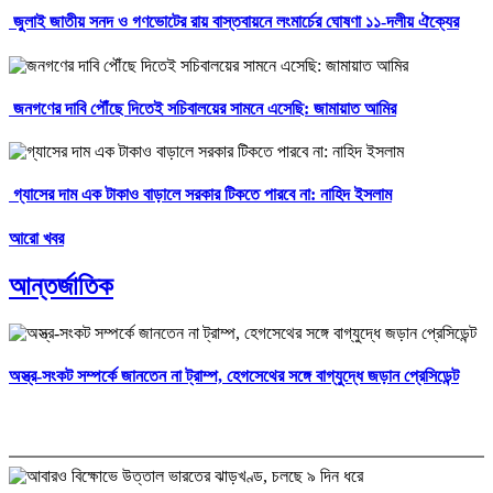
জুলাই জাতীয় সনদ ও গণভোটের রায় বাস্তবায়নে লংমার্চের ঘোষণা ১১-দলীয় ঐক্যের
জনগণের দাবি পৌঁছে দিতেই সচিবালয়ের সামনে এসেছি: জামায়াত আমির
গ্যাসের দাম এক টাকাও বাড়ালে সরকার টিকতে পারবে না: নাহিদ ইসলাম
আরো খবর
আন্তর্জাতিক
অস্ত্র-সংকট সম্পর্কে জানতেন না ট্রাম্প, হেগসেথের সঙ্গে বাগ্‌যুদ্ধে জড়ান প্রেসিডেন্ট