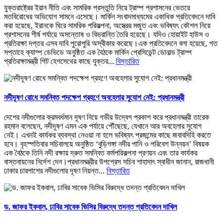
যুক্তরাষ্ট্রের ইরান নীতি এবং সামরিক প্রস্তুতি নিয়ে ট্রাম্প প্রশাসনের ভেতরে
মতবিরোধের অভিযোগ সামনে এসেছে। মার্কিন সংবাদমাধ্যমের একাধিক প্রতিবেদনে দাবি
করা হয়েছে, ইরানকে ঘিরে সামরিক পরিকল্পনা, অস্ত্রের মজুত এবং ভবিষ্যৎ কৌশল নিয়ে
প্রশাসনের শীর্ষ পর্যায়ে অসন্তোষ ও বিভ্রান্তি তৈরি হয়েছে। যদিও হোয়াইট হাউস ও
প্রতিরক্ষা দপ্তর এসব দাবি পুরোপুরি অস্বীকার করেছে।এক প্রতিবেদনে বলা হয়েছে, গত
সপ্তাহে ক্যাম্প ডেভিডে অনুষ্ঠিত এক বৈঠকে মার্কিন প্রেসিডেন্ট ডোনাল্ড ট্রাম্প
প্রতিরক্ষামন্ত্রী পিট হেগসেথের কাছে যুক্তর...
বিস্তারিত
নদীদূষণ রোধে সমন্বিত পদক্ষেপ গ্রহণে অবহেলার সুযোগ নেই: প্রধানমন্ত্রী
দেশের নদীগুলোর ক্রমবর্ধমান দূষণ নিয়ে গভীর উদ্বেগ প্রকাশ করে প্রধানমন্ত্রী তারেক
রহমান বলেছেন, নদীদূষণ এমন এক পর্যায়ে পৌঁছেছে, যেখানে আর অবহেলার সুযোগ
নেই। এখনই কার্যকর ব্যবস্থা নেওয়া না হলে ভবিষ্যৎ প্রজন্মের কাছে জবাবদিহি করতে
হবে। বৃহস্পতিবার সচিবালয়ে অনুষ্ঠিত ‘বুড়িগঙ্গা নদীর পানি ও পরিবেশ উন্নয়ন’ বিষয়ক
এক বৈঠকে তিনি নদী রক্ষায় দ্রুত সমন্বিত কর্মপরিকল্পনা প্রণয়ন এবং তার কার্যকর
বাস্তবায়নের নির্দেশ দেন।প্রধানমন্ত্রীর উপপ্রেস সচিব শাহাদাৎ স্বাধীন জানান, রাজধানী
ঢাকার চারপাশের নদীগুলোর দূষণ নিয়ন্ত...
বিস্তারিত
ড. জাফর ইকবাল, ঢাবির সাবেক ভিসির বিরুদ্ধে তদন্ত প্রতিবেদন দাখিল